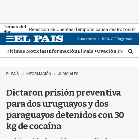
Temas del
Rendición de Cuentas
Temporal causa destrozos
En 
día:
Suscribite al 50% OFF
Ingresar
M
e
Últimas Noticias
Información
El País +
Ovación
TV Show
n
M
u
o
s
t
EL PAÍS
INFORMACIÓN
JUDICIALES
r
a
Dictaron prisión preventiva
r
b
para dos uruguayos y dos
�
s
paraguayos detenidos con 30
q
u
kg de cocaína
e
d