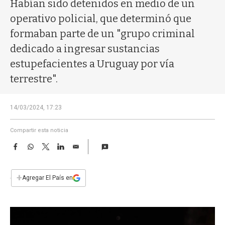
a
Habían sido detenidos en medio de un
operativo policial, que determinó que
formaban parte de un "grupo criminal
dedicado a ingresar sustancias
estupefacientes a Uruguay por vía
terrestre".
14/03/2024, 17:23
Compartir esta noticia
F
W
T
L
E
a
h
w
i
m
c
a
i
n
a
e
t
t
k
i
+
Agregar El País en
b
s
t
e
l
o
A
e
d
o
p
r
I
k
p
n