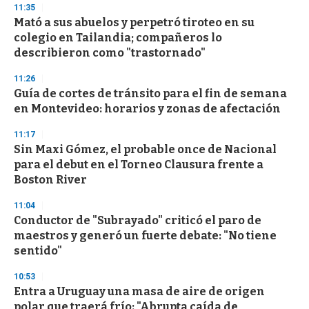
s
11:35
e
Mató a sus abuelos y perpetró tiroteo en su
c
colegio en Tailandia; compañeros lo
o
n
describieron como "trastornado"
d
s
11:26
Guía de cortes de tránsito para el fin de semana
en Montevideo: horarios y zonas de afectación
11:17
Sin Maxi Gómez, el probable once de Nacional
para el debut en el Torneo Clausura frente a
Boston River
11:04
Conductor de "Subrayado" criticó el paro de
maestros y generó un fuerte debate: "No tiene
sentido"
10:53
Entra a Uruguay una masa de aire de origen
polar que traerá frío: "Abrupta caída de