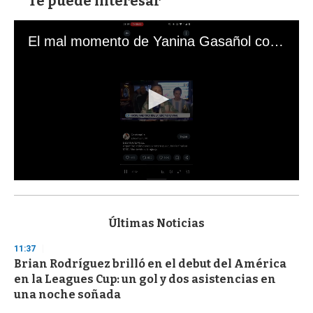
Te puede interesar
El mal momento de Yanina Gasañol con un hincha argentino en "Subrayado"
0
s
e
c
Últimas Noticias
o
n
11:37
d
Brian Rodríguez brilló en el debut del América
s
o
en la Leagues Cup: un gol y dos asistencias en
f
una noche soñada
3
3