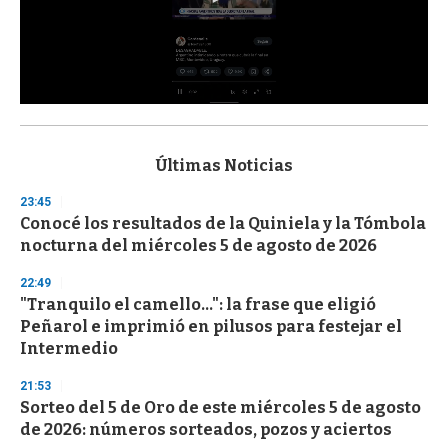
0
s
e
c
Últimas Noticias
o
n
23:45
d
Conocé los resultados de la Quiniela y la Tómbola
s
o
nocturna del miércoles 5 de agosto de 2026
f
3
22:49
3
s
"Tranquilo el camello...": la frase que eligió
e
Peñarol e imprimió en pilusos para festejar el
c
Intermedio
o
n
d
21:53
s
Sorteo del 5 de Oro de este miércoles 5 de agosto
de 2026: números sorteados, pozos y aciertos