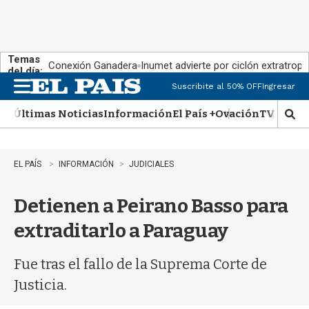
Temas
Conexión Ganadera
Inumet advierte por ciclón extratropi
del día:
Suscribite al 50% OFF
Ingresar
M
e
Últimas Noticias
Información
El País +
Ovación
TV Show
n
M
u
o
s
t
EL PAÍS
INFORMACIÓN
JUDICIALES
r
a
Detienen a Peirano Basso para
r
b
extraditarlo a Paraguay
�
s
q
Fue tras el fallo de la Suprema Corte de
u
Justicia.
e
d