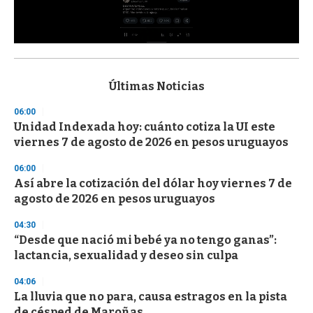
0
s
e
c
Últimas Noticias
o
n
06:00
d
Unidad Indexada hoy: cuánto cotiza la UI este
s
o
viernes 7 de agosto de 2026 en pesos uruguayos
f
3
06:00
3
s
Así abre la cotización del dólar hoy viernes 7 de
e
agosto de 2026 en pesos uruguayos
c
o
04:30
n
d
“Desde que nació mi bebé ya no tengo ganas”:
s
lactancia, sexualidad y deseo sin culpa
04:06
La lluvia que no para, causa estragos en la pista
de césped de Maroñas