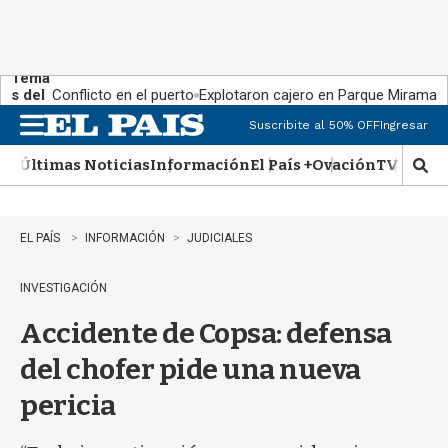
Tema
s del
Conflicto en el puerto
Explotaron cajero en Parque Miramar
día:
Suscribite al 50% OFF
Ingresar
M
e
Últimas Noticias
Información
El País +
Ovación
TV Show
n
M
u
o
s
t
EL PAÍS
INFORMACIÓN
JUDICIALES
r
a
INVESTIGACIÓN
r
b
Accidente de Copsa: defensa
�
s
del chofer pide una nueva
q
u
pericia
e
d