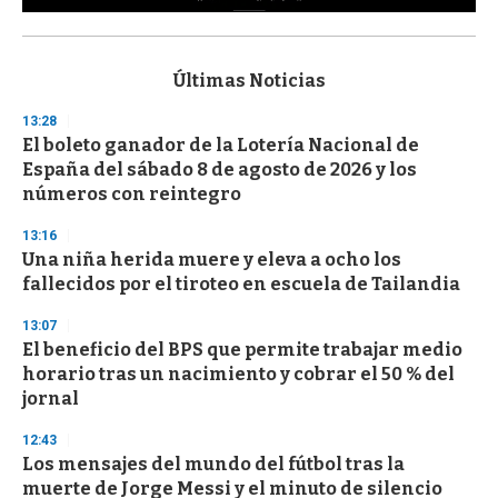
0
s
e
c
Últimas Noticias
o
n
13:28
d
El boleto ganador de la Lotería Nacional de
s
o
España del sábado 8 de agosto de 2026 y los
f
números con reintegro
3
3
s
13:16
e
Una niña herida muere y eleva a ocho los
c
fallecidos por el tiroteo en escuela de Tailandia
o
n
d
13:07
s
El beneficio del BPS que permite trabajar medio
horario tras un nacimiento y cobrar el 50 % del
jornal
12:43
Los mensajes del mundo del fútbol tras la
muerte de Jorge Messi y el minuto de silencio