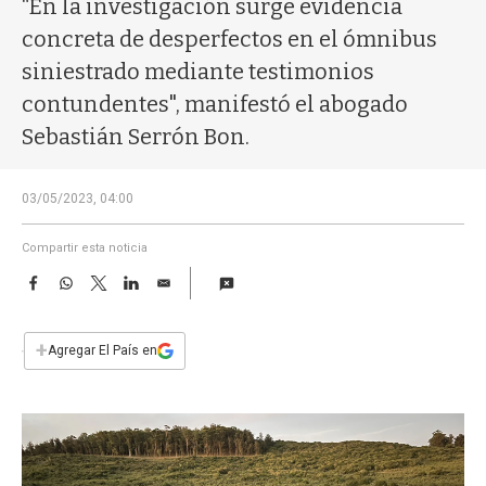
“En la investigación surge evidencia
a
concreta de desperfectos en el ómnibus
siniestrado mediante testimonios
contundentes", manifestó el abogado
Sebastián Serrón Bon.
03/05/2023, 04:00
Compartir esta noticia
F
W
T
L
E
a
h
w
i
m
c
a
i
n
a
e
t
t
k
i
+
Agregar El País en
b
s
t
e
l
o
A
e
d
o
p
r
I
k
p
n