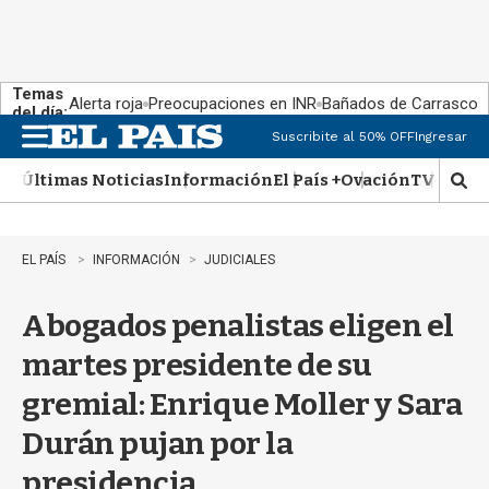
Temas
Alerta roja
Preocupaciones en INR
Bañados de Carrasco
del día:
Suscribite al 50% OFF
Ingresar
M
e
Últimas Noticias
Información
El País +
Ovación
TV Show
n
M
u
o
s
t
EL PAÍS
INFORMACIÓN
JUDICIALES
r
a
Abogados penalistas eligen el
r
b
martes presidente de su
�
s
gremial: Enrique Moller y Sara
q
u
Durán pujan por la
e
d
presidencia