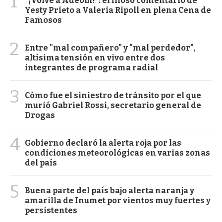
1
"¡Volvé a Adeom!": el filoso comentario de
Yesty Prieto a Valeria Ripoll en plena Cena de
Famosos
2
Entre "mal compañero" y "mal perdedor",
altísima tensión en vivo entre dos
integrantes de programa radial
3
Cómo fue el siniestro de tránsito por el que
murió Gabriel Rossi, secretario general de
Drogas
4
Gobierno declaró la alerta roja por las
condiciones meteorológicas en varias zonas
del país
5
Buena parte del país bajo alerta naranja y
amarilla de Inumet por vientos muy fuertes y
persistentes