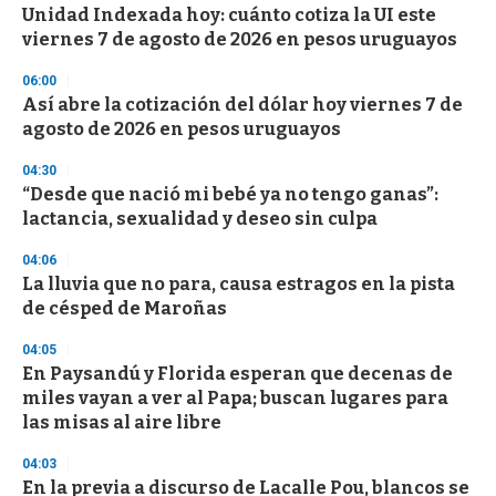
Unidad Indexada hoy: cuánto cotiza la UI este
s
o
viernes 7 de agosto de 2026 en pesos uruguayos
f
3
06:00
3
s
Así abre la cotización del dólar hoy viernes 7 de
e
agosto de 2026 en pesos uruguayos
c
o
04:30
n
d
“Desde que nació mi bebé ya no tengo ganas”:
s
lactancia, sexualidad y deseo sin culpa
04:06
La lluvia que no para, causa estragos en la pista
de césped de Maroñas
04:05
En Paysandú y Florida esperan que decenas de
miles vayan a ver al Papa; buscan lugares para
las misas al aire libre
04:03
En la previa a discurso de Lacalle Pou, blancos se