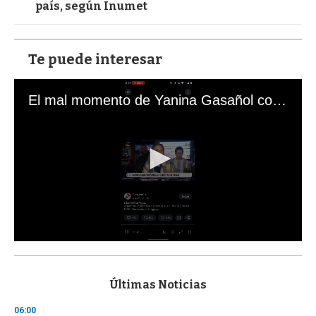
país, según Inumet
Te puede interesar
El mal momento de Yanina Gasañol con un hincha argentino en "Subrayado"
0
s
e
c
Últimas Noticias
o
n
06:00
d