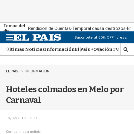
Temas del
Rendición de Cuentas
Temporal causa destrozos
En 
día:
Suscribite al 50% OFF
Ingresar
M
e
Últimas Noticias
Información
El País +
Ovación
TV Show
n
M
u
o
s
t
EL PAÍS
INFORMACIÓN
r
a
Hoteles colmados en Melo por
r
b
Carnaval
�
s
q
u
13/02/2018, 06:00
e
d
Compartir esta noticia