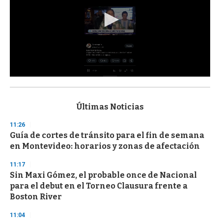
0
s
e
c
Últimas Noticias
o
n
11:26
d
Guía de cortes de tránsito para el fin de semana
s
o
en Montevideo: horarios y zonas de afectación
f
3
11:17
3
s
Sin Maxi Gómez, el probable once de Nacional
e
para el debut en el Torneo Clausura frente a
c
Boston River
o
n
d
11:04