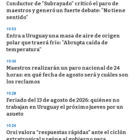
s
Conductor de "Subrayado" criticó el paro de
maestros y generó un fuerte debate: "No tiene
sentido"
10:53
Entra a Uruguay una masa de aire de origen
polar que traerá frío: "Abrupta caída de
temperatura"
10:34
Maestros realizarán un paro nacional de 24
horas: en qué fecha de agosto será y cuáles son
los reclamos
10:28
Feriado del 13 de agosto de 2026: quiénes no
trabajan en Uruguay el próximo jueves por un
asueto
10:24
Orsi valora “respuestas rápidas” ante el ciclón
extratropical y reúne al gobierno para