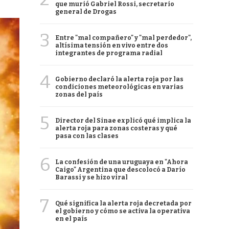
que murió Gabriel Rossi, secretario
general de Drogas
3
Entre "mal compañero" y "mal perdedor",
altísima tensión en vivo entre dos
integrantes de programa radial
4
Gobierno declaró la alerta roja por las
condiciones meteorológicas en varias
zonas del país
5
Director del Sinae explicó qué implica la
alerta roja para zonas costeras y qué
pasa con las clases
6
La confesión de una uruguaya en "Ahora
Caigo" Argentina que descolocó a Darío
Barassi y se hizo viral
7
Qué significa la alerta roja decretada por
el gobierno y cómo se activa la operativa
en el país