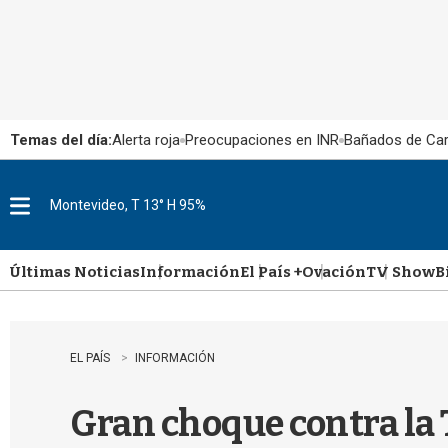
Temas del día:
Alerta roja
Preocupaciones en INR
Bañados de Ca
Montevideo, T 13° H 95%
M
e
n
u
Últimas Noticias
Información
El País +
Ovación
TV Show
B
EL PAÍS
INFORMACIÓN
Gran choque contra la T