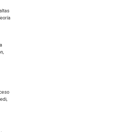
altas
eoría
a
n,
oceso
edi,