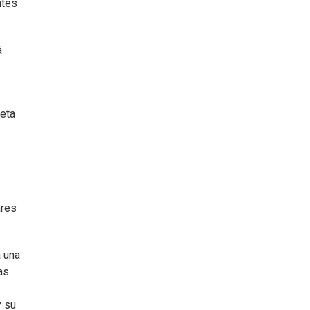
ntes
á
neta
ares
a una
as
y su