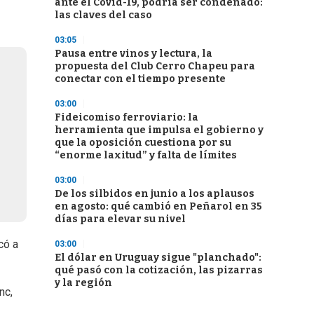
ante el Covid-19, podría ser condenado:
las claves del caso
03:05
Pausa entre vinos y lectura, la
propuesta del Club Cerro Chapeu para
conectar con el tiempo presente
03:00
Fideicomiso ferroviario: la
herramienta que impulsa el gobierno y
que la oposición cuestiona por su
“enorme laxitud” y falta de límites
03:00
De los silbidos en junio a los aplausos
en agosto: qué cambió en Peñarol en 35
días para elevar su nivel
có a
03:00
El dólar en Uruguay sigue "planchado":
qué pasó con la cotización, las pizarras
y la región
nc,