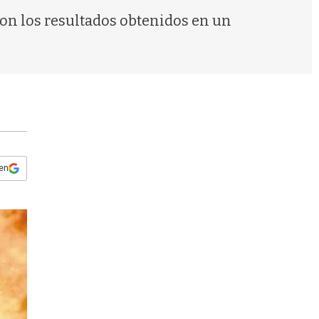
s
con los resultados obtenidos en un
q
u
e
d
a
 en