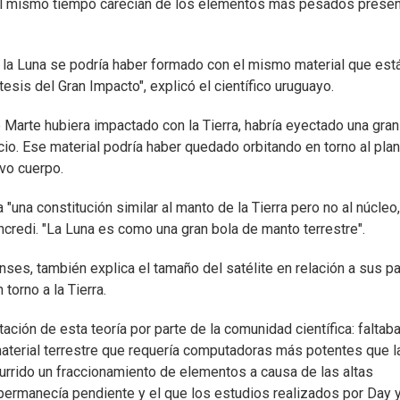
ro al mismo tiempo carecían de los elementos más pesados prese
 la Luna se podría haber formado con el mismo material que est
tesis del Gran Impacto", explicó el científico uruguayo.
rte hubiera impactado con la Tierra, habría eyectado una gran
cio. Ese material podría haber quedado orbitando en torno al pla
vo cuerpo.
 "una constitución similar al manto de la Tierra pero no al núcleo,
ncredi. "La Luna es como una gran bola de manto terrestre".
enses, también explica el tamaño del satélite en relación a sus p
torno a la Tierra.
ción de esta teoría por parte de la comunidad científica: faltab
aterial terrestre que requería computadoras más potentes que l
rrido un fraccionamiento de elementos a causa de las altas
 permanecía pendiente y el que los estudios realizados por Day 