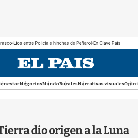
rrasco
Líos entre Policía e hinchas de Peñarol
En Clave País
ienestar
Negocios
Mundo
Rurales
Narrativas visuales
Opin
ierra dio origen a la Luna