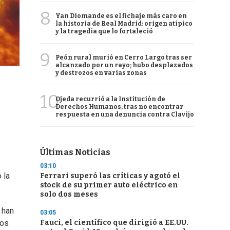
8
Yan Diomande es el fichaje más caro en
la historia de Real Madrid: origen atípico
y la tragedia que lo fortaleció
9
Peón rural murió en Cerro Largo tras ser
alcanzado por un rayo; hubo desplazados
y destrozos en varias zonas
10
Ojeda recurrió a la Institución de
Derechos Humanos, tras no encontrar
respuesta en una denuncia contra Clavijo
Últimas Noticias
03:10
 la
Ferrari superó las críticas y agotó el
stock de su primer auto eléctrico en
solo dos meses
 han
03:05
Fauci, el científico que dirigió a EE.UU.
los