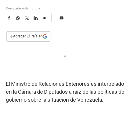
a
Compartir esta noticia
F
W
T
L
E
a
h
w
i
m
c
a
i
n
a
e
t
t
k
i
+
Agregar El País en
b
s
t
e
l
o
A
e
d
o
p
r
I
k
p
n
El Ministro de Relaciones Exteriores es interpelado
en la Cámara de Diputados a raíz de las políticas del
gobierno sobre la situación de Venezuela.