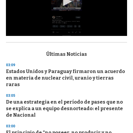
0
s
e
c
Últimas Noticias
o
n
03:09
d
Estados Unidos y Paraguay firmaron un acuerdo
s
o
en materia de nuclear civil, uranio y tierras
f
raras
3
3
s
03:05
e
De una estrategia en el período de pases que no
c
se explica a un equipo desnorteado: el presente
o
n
de Nacional
d
s
03:00
El principio de “no poseer, no producir y no