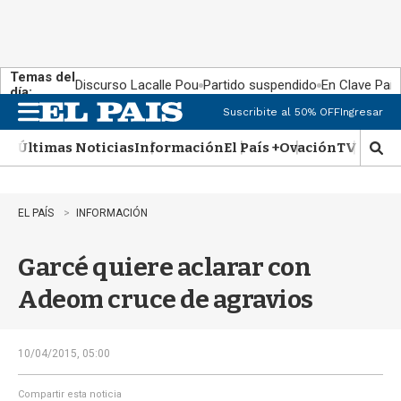
Temas del
Discurso Lacalle Pou
Partido suspendido
En Clave País
día:
Suscribite al 50% OFF
Ingresar
M
e
Últimas Noticias
Información
El País +
Ovación
TV Show
n
M
u
o
s
t
EL PAÍS
INFORMACIÓN
r
a
Garcé quiere aclarar con
r
b
Adeom cruce de agravios
�
s
q
u
10/04/2015, 05:00
e
d
Compartir esta noticia