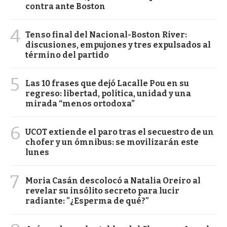
contra ante Boston
4
Tenso final del Nacional-Boston River:
discusiones, empujones y tres expulsados al
término del partido
5
Las 10 frases que dejó Lacalle Pou en su
regreso: libertad, política, unidad y una
mirada “menos ortodoxa”
6
UCOT extiende el paro tras el secuestro de un
chofer y un ómnibus: se movilizarán este
lunes
7
Moria Casán descolocó a Natalia Oreiro al
revelar su insólito secreto para lucir
radiante: "¿Esperma de qué?"