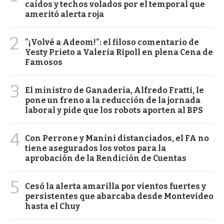
caídos y techos volados por el temporal que
ameritó alerta roja
2
"¡Volvé a Adeom!": el filoso comentario de
Yesty Prieto a Valeria Ripoll en plena Cena de
Famosos
3
El ministro de Ganadería, Alfredo Fratti, le
pone un freno a la reducción de la jornada
laboral y pide que los robots aporten al BPS
4
Con Perrone y Manini distanciados, el FA no
tiene asegurados los votos para la
aprobación de la Rendición de Cuentas
5
Cesó la alerta amarilla por vientos fuertes y
persistentes que abarcaba desde Montevideo
hasta el Chuy