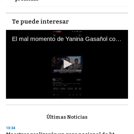
Te puede interesar
El mal momento de Yanina Gasañol con un hincha argentino en "Subrayado"
0
s
e
c
Últimas Noticias
o
n
10:34
d