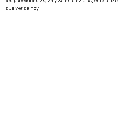
los pabellones 24, 29 y 30 en diez días, este plazo
que vence hoy.