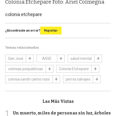
Colonia Etchepare Foto: Ariel Colmegna
colonia etchepare
¿Encontraste un error?
Reportar
Temas relacionados
San José
ASSE
salud mental
colonias psiquiátricas
Colonia Etchepare
colonia santín carlos rossi
perros salvajes
Las Más Vistas
1
Un muerto, miles de personas sin luz, árboles