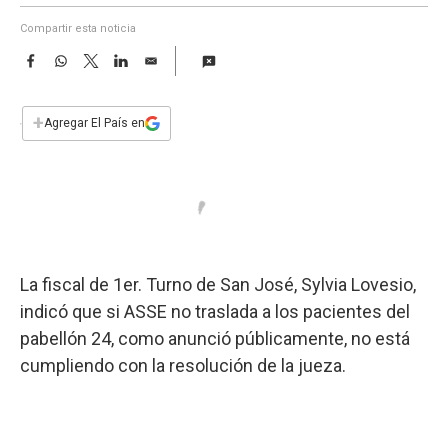
a
Compartir esta noticia
F
W
T
L
E
a
h
w
i
m
c
a
i
n
a
e
t
t
k
i
+
Agregar El País en
b
s
t
e
l
o
A
e
d
o
p
r
I
k
p
n
La fiscal de 1er. Turno de San José, Sylvia Lovesio,
indicó que si ASSE no traslada a los pacientes del
pabellón 24, como anunció públicamente, no está
cumpliendo con la resolución de la jueza.