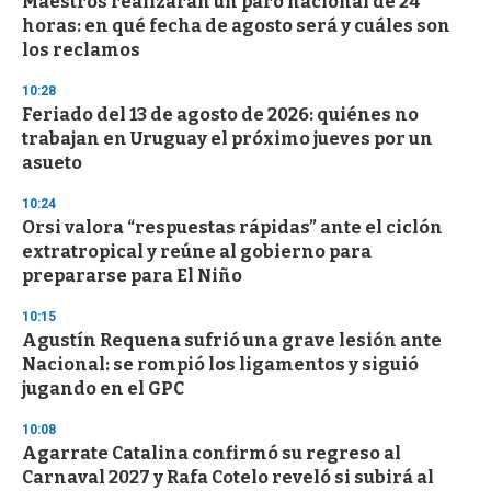
Maestros realizarán un paro nacional de 24
s
o
horas: en qué fecha de agosto será y cuáles son
f
los reclamos
3
3
s
10:28
e
Feriado del 13 de agosto de 2026: quiénes no
c
trabajan en Uruguay el próximo jueves por un
o
n
asueto
d
s
10:24
Orsi valora “respuestas rápidas” ante el ciclón
extratropical y reúne al gobierno para
prepararse para El Niño
10:15
Agustín Requena sufrió una grave lesión ante
Nacional: se rompió los ligamentos y siguió
jugando en el GPC
10:08
Agarrate Catalina confirmó su regreso al
Carnaval 2027 y Rafa Cotelo reveló si subirá al