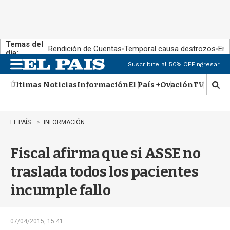
Temas del
Rendición de Cuentas
Temporal causa destrozos
En 
día:
Suscribite al 50% OFF
Ingresar
M
e
Últimas Noticias
Información
El País +
Ovación
TV Show
n
M
u
o
s
t
EL PAÍS
INFORMACIÓN
r
a
Fiscal afirma que si ASSE no
r
b
traslada todos los pacientes
�
s
incumple fallo
q
u
e
d
07/04/2015, 15:41