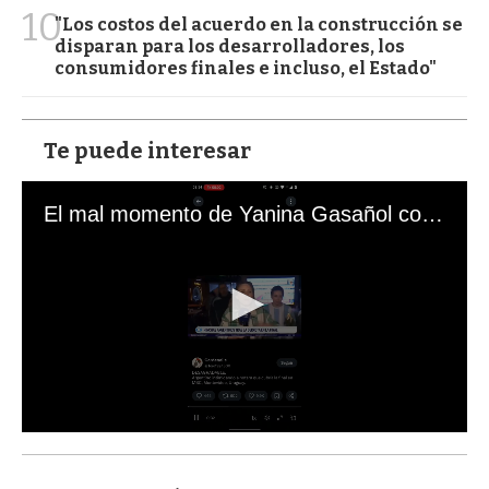
10
"Los costos del acuerdo en la construcción se
disparan para los desarrolladores, los
consumidores finales e incluso, el Estado"
Te puede interesar
El mal momento de Yanina Gasañol con un hincha argentino en "Subrayado"
0
s
e