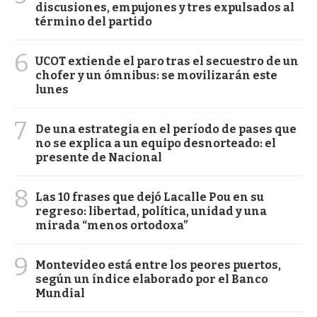
discusiones, empujones y tres expulsados al
término del partido
6
UCOT extiende el paro tras el secuestro de un
chofer y un ómnibus: se movilizarán este
lunes
7
De una estrategia en el período de pases que
no se explica a un equipo desnorteado: el
presente de Nacional
8
Las 10 frases que dejó Lacalle Pou en su
regreso: libertad, política, unidad y una
mirada “menos ortodoxa”
9
Montevideo está entre los peores puertos,
según un índice elaborado por el Banco
Mundial