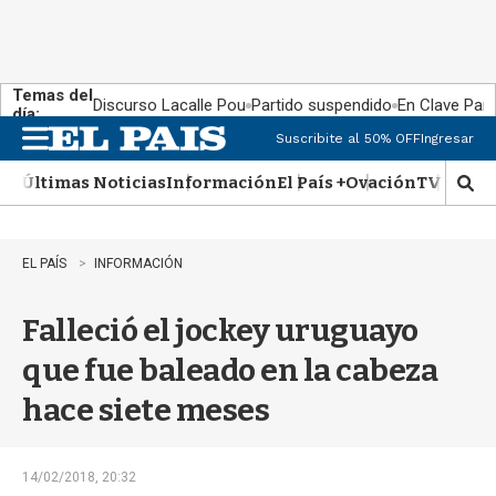
Temas del
Discurso Lacalle Pou
Partido suspendido
En Clave País
día:
Suscribite al 50% OFF
Ingresar
M
e
Últimas Noticias
Información
El País +
Ovación
TV Show
n
M
u
o
s
t
EL PAÍS
INFORMACIÓN
r
a
Falleció el jockey uruguayo
r
b
que fue baleado en la cabeza
�
s
hace siete meses
q
u
e
d
14/02/2018, 20:32