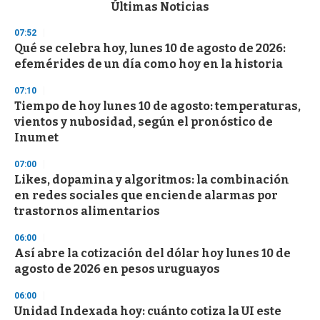
c
Últimas Noticias
o
n
07:52
d
Qué se celebra hoy, lunes 10 de agosto de 2026:
s
o
efemérides de un día como hoy en la historia
f
3
07:10
3
s
Tiempo de hoy lunes 10 de agosto: temperaturas,
e
vientos y nubosidad, según el pronóstico de
c
Inumet
o
n
d
07:00
s
Likes, dopamina y algoritmos: la combinación
en redes sociales que enciende alarmas por
trastornos alimentarios
06:00
Así abre la cotización del dólar hoy lunes 10 de
agosto de 2026 en pesos uruguayos
06:00
Unidad Indexada hoy: cuánto cotiza la UI este