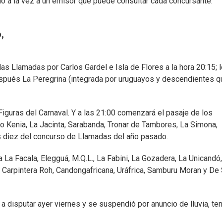
ado a la vez a un emisor que puede consultar cada concursante.
,
s Llamadas por Carlos Gardel e Isla de Flores a la hora 20:15; l
spués La Peregrina (integrada por uruguayos y descendientes q
 Figuras del Carnaval. Y a las 21:00 comenzará el pasaje de los
bo Kenia, La Jacinta, Sarabanda, Tronar de Tambores, La Simona,
s diez del concurso de Llamadas del año pasado.
la La Facala, Elegguá, M.Q.L., La Fabini, La Gozadera, La Unicandó,
a Carpintera Roh, Candongafricana, Uráfrica, Samburu Moran y De
a disputar ayer viernes y se suspendió por anuncio de lluvia, te