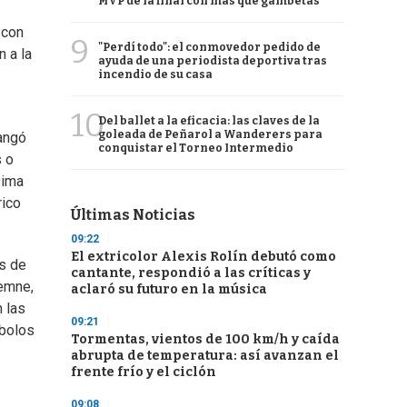
MVP de la final con más que gambetas
 con
9
"Perdí todo": el conmovedor pedido de
 a la
ayuda de una periodista deportiva tras
incendio de su casa
10
Del ballet a la eficacia: las claves de la
goleada de Peñarol a Wanderers para
angó
conquistar el Torneo Intermedio
s o
sima
rico
Últimas Noticias
09:22
El extricolor Alexis Rolín debutó como
es de
cantante, respondió a las críticas y
lemne,
aclaró su futuro en la música
n las
09:21
ubolos
Tormentas, vientos de 100 km/h y caída
abrupta de temperatura: así avanzan el
frente frío y el ciclón
09:08