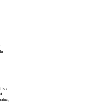
e
la
files
el
nutos,