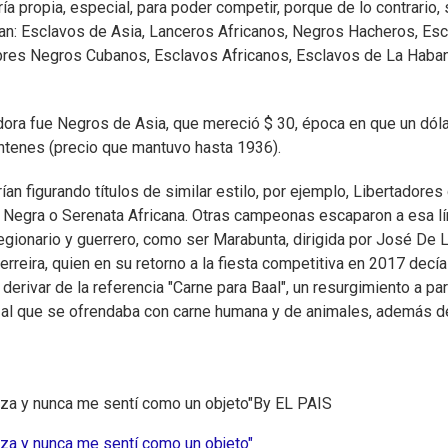
a propia, especial, para poder competir, porque de lo contrario, 
aban: Esclavos de Asia, Lanceros Africanos, Negros Hacheros, Es
bres Negros Cubanos, Esclavos Africanos, Esclavos de La Haba
fadora fue Negros de Asia, que mereció $ 30, época en que un dól
intenes (precio que mantuvo hasta 1936).
ían figurando títulos de similar estilo, por ejemplo, Libertadores
 Negra o Serenata Africana. Otras campeonas escaparon a esa l
legionario y guerrero, como ser Marabunta, dirigida por José De 
rreira, quien en su retorno a la fiesta competitiva en 2017 decía
derivar de la referencia "Carne para Baal", un resurgimiento a par
s, al que se ofrendaba con carne humana y de animales, además d
leza y nunca me sentí como un objeto"
By
EL PAIS
leza y nunca me sentí como un objeto"