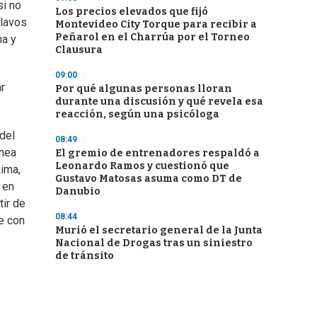
si no
Los precios elevados que fijó
clavos
Montevideo City Torque para recibir a
Peñarol en el Charrúa por el Torneo
na y
Clausura
09:00
ar
Por qué algunas personas lloran
durante una discusión y qué revela esa
reacción, según una psicóloga
 del
08:49
ínea
El gremio de entrenadores respaldó a
Leonardo Ramos y cuestionó que
Lima,
Gustavo Matosas asuma como DT de
 en
Danubio
tir de
08:44
e con
Murió el secretario general de la Junta
Nacional de Drogas tras un siniestro
de tránsito