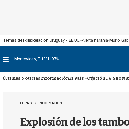
Temas del día:
Relación Uruguay - EE.UU.
Alerta naranja
Murió Gabr
Montevideo, T 13° H 97%
M
e
n
u
Últimas Noticias
Información
El País +
Ovación
TV Show
B
EL PAÍS
INFORMACIÓN
Explosión de los tambo