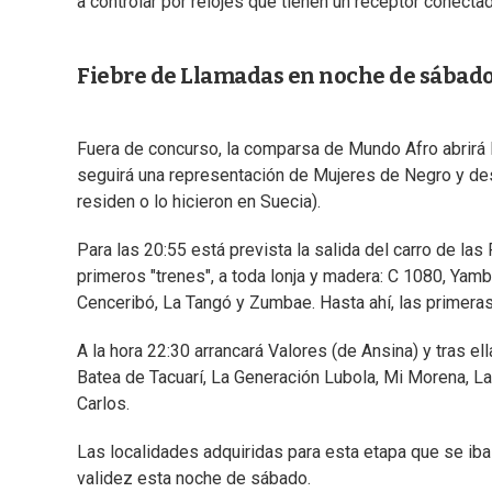
a controlar por relojes que tienen un receptor conect
Fiebre de Llamadas en noche de sábado
Fuera de concurso, la comparsa de Mundo Afro abrirá la
seguirá una representación de Mujeres de Negro y de
residen o lo hicieron en Suecia).
Para las 20:55 está prevista la salida del carro de las
primeros "trenes", a toda lonja y madera: C 1080, Yam
Cenceribó, La Tangó y Zumbae. Hasta ahí, las primera
A la hora 22:30 arrancará Valores (de Ansina) y tras el
Batea de Tacuarí, La Generación Lubola, Mi Morena, L
Carlos.
Las localidades adquiridas para esta etapa que se iba 
validez esta noche de sábado.