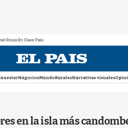
iel Rossi
En Clave País
ienestar
Negocios
Mundo
Rurales
Narrativas visuales
Opin
res en la isla más candomb