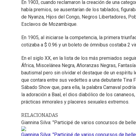
En 1903, cuando reclamaron la creación de una categorí
había premios, se ausentarían de los tablados, figur
de Nyanza, Hijos del Congo, Negros Libertadores, Po
Esclavos de Mozambique.
En 1905, al iniciarse la competencia, la primera triun
cotizaba a $ 0.96 y un boleto de ómnibus costaba 2 v
En el siglo XX, en la lista de los más premiados seguir
África, Miscelánea Negra, Añoranzas Negras, Fantasía
bautismal pero sin olvidar el destaque de un espíritu 
que contara entre sus vedettes a una debutante Tina Fe
Sábado Show que, para ella, la palabra Carnaval podría 
la adoración a Baal, el dios diabólico de los cananeo
prácticas inmorales y placeres sexuales extremos.
RELACIONADAS
Giannina Silva: "Participé de varios concursos de bel
Giannina Silva: "Participé de varios concursos de bel