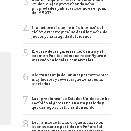
3
Ciudad Vieja aprovechando ocho
propiedades públicas: ¿cómo es el plan
del MVOT?
4
Inumet prevé que "lo más intenso" del
ciclón extratropical se dará la noche del
jueves y madrugada del viernes
5
El ocaso de las galerías del Centro y el
boom en Pocitos: cómo se reconfigura el
mercado de locales comerciales
6
Alerta naranja de Inumet por tormentas
muy fuertes y severas: qué zonas están
afectadas
7
Las "presiones" de Estados Unidos que ha
recibido el gobierno en este período y
qué diálogo se está manteniendo
8
Leo Jaime: de la marca que alcanzó en
apenas cuatro partidos en Peñarol al