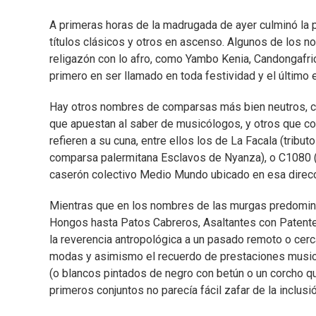
A primeras horas de la madrugada de ayer culminó la p
títulos clásicos y otros en ascenso. Algunos de los n
religazón con lo afro, como Yambo Kenia, Candongafrica
primero en ser llamado en toda festividad y el último 
Hay otros nombres de comparsas más bien neutros, 
que apuestan al saber de musicólogos, y otros que co
refieren a su cuna, entre ellos los de La Facala (tribu
comparsa palermitana Esclavos de Nyanza), o C1080 (a
caserón colectivo Medio Mundo ubicado en esa direcc
Mientras que en los nombres de las murgas predominó s
Hongos hasta Patos Cabreros, Asaltantes con Patente
la reverencia antropológica a un pasado remoto o cerca
modas y asimismo el recuerdo de prestaciones musical
(o blancos pintados de negro con betún o un corcho q
primeros conjuntos no parecía fácil zafar de la inclus