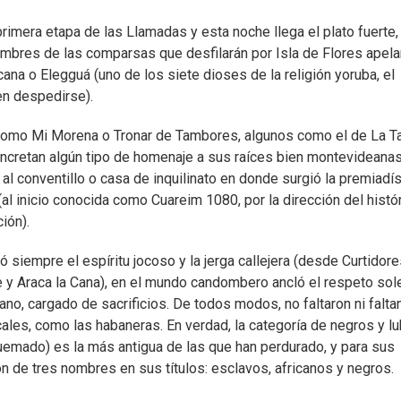
rimera etapa de las Llamadas y esta noche llega el plato fuerte,
ombres de las comparsas que desfilarán por Isla de Flores apelan
na o Elegguá (uno de los siete dioses de la religión yoruba, el
en despedirse).
como Mi Morena o Tronar de Tambores, algunos como el de La T
ncretan algún tipo de homenaje a sus raíces bien montevideana
to al conventillo o casa de inquilinato en donde surgió la premiadí
l inicio conocida como Cuareim 1080, por la dirección del histó
ión).
iempre el espíritu jocoso y la jerga callejera (desde Curtidor
 y Araca la Cana), en el mundo candombero ancló el respeto so
no, cargado de sacrificios. De todos modos, no faltaron ni falta
es, como las habaneras. En verdad, la categoría de negros y l
uemado) es la más antigua de las que han perdurado, y para sus
ión de tres nombres en sus títulos: esclavos, africanos y negros.