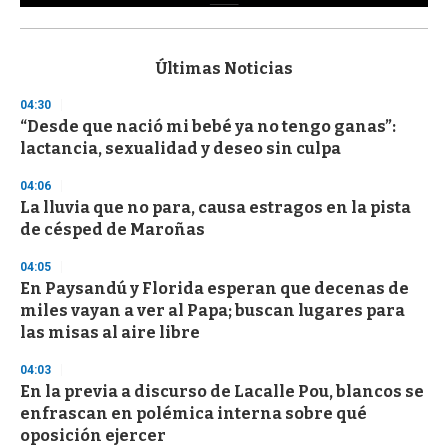
0
s
e
c
Últimas Noticias
o
n
04:30
d
“Desde que nació mi bebé ya no tengo ganas”:
s
o
lactancia, sexualidad y deseo sin culpa
f
3
04:06
3
s
La lluvia que no para, causa estragos en la pista
e
de césped de Maroñas
c
o
04:05
n
d
En Paysandú y Florida esperan que decenas de
s
miles vayan a ver al Papa; buscan lugares para
las misas al aire libre
04:03
En la previa a discurso de Lacalle Pou, blancos se
enfrascan en polémica interna sobre qué
oposición ejercer