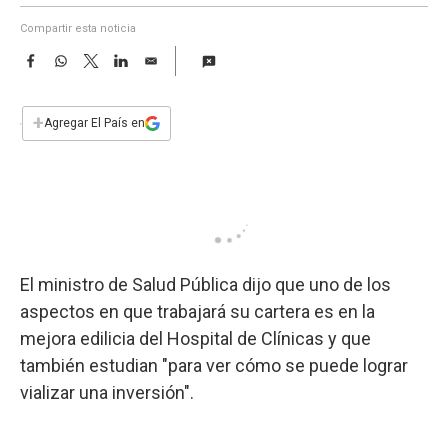
a
Compartir esta noticia
F
W
T
L
E
a
h
w
i
m
c
a
i
n
a
e
t
t
k
i
+
Agregar El País en
b
s
t
e
l
o
A
e
d
o
p
r
I
k
p
n
El ministro de Salud Pública dijo que uno de los
aspectos en que trabajará su cartera es en la
mejora edilicia del Hospital de Clínicas y que
también estudian "para ver cómo se puede lograr
vializar una inversión".