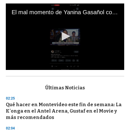
El mal momento de Yanina Gasañol con un hincha argentino en "Subrayado"
0
s
e
c
Últimas Noticias
o
n
02:25
d
Qué hacer en Montevideo este fin de semana: La
s
o
K'onga en el Antel Arena, Gustaf en el Movie y
f
más recomendados
3
3
s
02:04