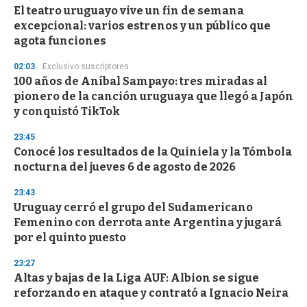
e
El teatro uruguayo vive un fin de semana
c
excepcional: varios estrenos y un público que
o
n
agota funciones
d
s
02:03
Exclusivo suscriptores
100 años de Aníbal Sampayo: tres miradas al
pionero de la canción uruguaya que llegó a Japón
y conquistó TikTok
23:45
Conocé los resultados de la Quiniela y la Tómbola
nocturna del jueves 6 de agosto de 2026
23:43
Uruguay cerró el grupo del Sudamericano
Femenino con derrota ante Argentina y jugará
por el quinto puesto
23:27
Altas y bajas de la Liga AUF: Albion se sigue
reforzando en ataque y contrató a Ignacio Neira