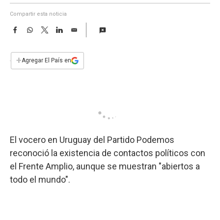
a
Compartir esta noticia
F
W
T
L
E
a
h
w
i
m
c
a
i
n
a
e
t
t
k
i
+
Agregar El País en
b
s
t
e
l
o
A
e
d
o
p
r
I
k
p
n
El vocero en Uruguay del Partido Podemos
reconoció la existencia de contactos políticos con
el Frente Amplio, aunque se muestran "abiertos a
todo el mundo".