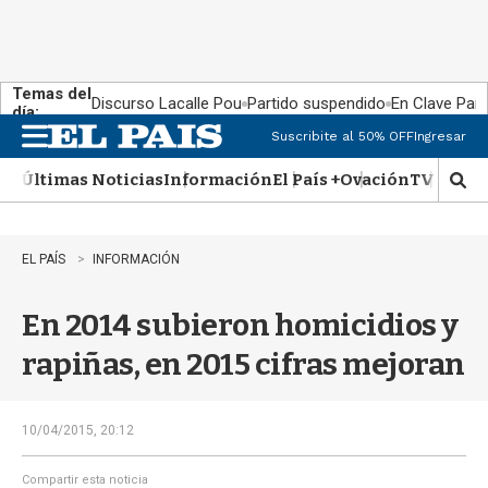
Temas del
Discurso Lacalle Pou
Partido suspendido
En Clave País
día:
Suscribite al 50% OFF
Ingresar
M
e
Últimas Noticias
Información
El País +
Ovación
TV Show
n
M
u
o
s
t
EL PAÍS
INFORMACIÓN
r
a
En 2014 subieron homicidios y
r
b
rapiñas, en 2015 cifras mejoran
�
s
q
u
10/04/2015, 20:12
e
d
Compartir esta noticia