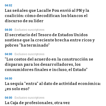
3
s
04:02
e
Las señales que Lacalle Pou envió al PN y la
c
coalición: cómo decodifican los blancos el
o
n
discurso de su líder
d
s
04:00
Exclusivo suscriptores
El secretario del Tesoro de Estados Unidos
sostiene que la creciente brecha entre ricos y
pobres "ha terminado"
04:00
Exclusivo suscriptores
"Los costos del acuerdo en la construcción se
disparan para los desarrolladores, los
consumidores finales e incluso, el Estado"
04:00
La sequía "entra" al dato de actividad económica:
¿es solo eso?
04:00
Exclusivo suscriptores
La Caja de profesionales, otra vez