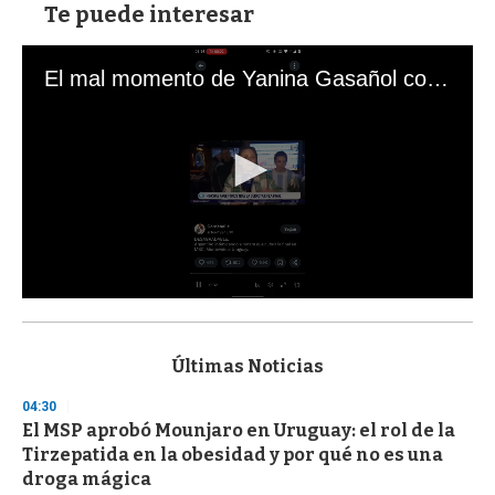
Te puede interesar
El mal momento de Yanina Gasañol con un hincha argentino en "Subrayado"
0
s
e
c
Últimas Noticias
o
n
04:30
d
El MSP aprobó Mounjaro en Uruguay: el rol de la
s
o
Tirzepatida en la obesidad y por qué no es una
f
droga mágica
3