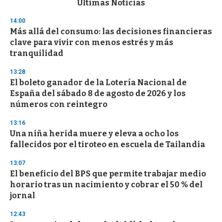
Últimas Noticias
o
n
14:00
d
Más allá del consumo: las decisiones financieras
s
o
clave para vivir con menos estrés y más
f
tranquilidad
3
3
s
13:28
e
El boleto ganador de la Lotería Nacional de
c
España del sábado 8 de agosto de 2026 y los
o
n
números con reintegro
d
s
13:16
Una niña herida muere y eleva a ocho los
fallecidos por el tiroteo en escuela de Tailandia
13:07
El beneficio del BPS que permite trabajar medio
horario tras un nacimiento y cobrar el 50 % del
jornal
12:43