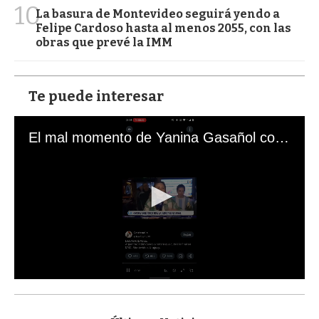
10
La basura de Montevideo seguirá yendo a
Felipe Cardoso hasta al menos 2055, con las
obras que prevé la IMM
Te puede interesar
El mal momento de Yanina Gasañol con un hincha argentino en "Subrayado"
0
s
e
c