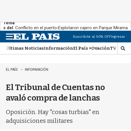
Tema
s del
Conflicto en el puerto
Explotaron cajero en Parque Miramar
día:
Suscribite al 50% OFF
Ingresar
M
e
Últimas Noticias
Información
El País +
Ovación
TV Show
n
M
u
o
s
t
EL PAÍS
INFORMACIÓN
r
a
El Tribunal de Cuentas no
r
b
avaló compra de lanchas
�
s
q
Oposición. Hay "cosas turbias" en
u
adquisiciones militares
e
d