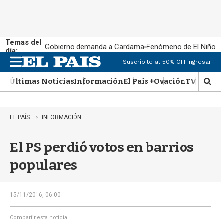
Temas del
Gobierno demanda a Cardama
Fenómeno de El Niño
día:
Suscribite al 50% OFF
Ingresar
M
e
Últimas Noticias
Información
El País +
Ovación
TV Show
n
M
u
o
s
t
EL PAÍS
INFORMACIÓN
r
a
El PS perdió votos en barrios
r
b
populares
�
s
q
u
15/11/2016, 06:00
e
d
Compartir esta noticia