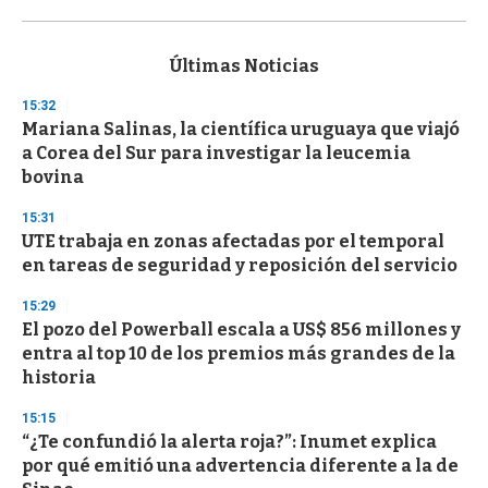
0
s
e
c
Últimas Noticias
o
n
15:32
d
Mariana Salinas, la científica uruguaya que viajó
s
o
a Corea del Sur para investigar la leucemia
f
bovina
3
3
s
15:31
e
UTE trabaja en zonas afectadas por el temporal
c
en tareas de seguridad y reposición del servicio
o
n
d
15:29
s
El pozo del Powerball escala a US$ 856 millones y
entra al top 10 de los premios más grandes de la
historia
15:15
“¿Te confundió la alerta roja?”: Inumet explica
por qué emitió una advertencia diferente a la de