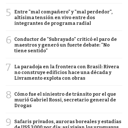
5
Entre "mal compañero" y "mal perdedor",
altísima tensión en vivo entre dos
integrantes de programa radial
6
Conductor de "Subrayado" criticó el paro de
maestros y generó un fuerte debate: "No
tiene sentido"
7
La paradoja en la frontera con Brasil: Rivera
no construye edificios hace una década y
Livramento explota con obras
8
Cómo fue el siniestro de tránsito por el que
murió Gabriel Rossi, secretario general de
Drogas
9
Safaris privados, auroras boreales y estadías
de US$ 3.000 por día: así viajan los uruguayos