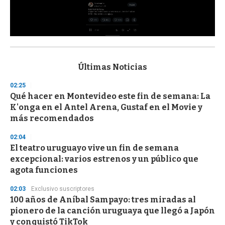
0
s
e
c
Últimas Noticias
o
n
02:25
d
Qué hacer en Montevideo este fin de semana: La
s
o
K'onga en el Antel Arena, Gustaf en el Movie y
f
más recomendados
3
3
s
02:04
e
El teatro uruguayo vive un fin de semana
c
excepcional: varios estrenos y un público que
o
n
agota funciones
d
s
02:03
Exclusivo suscriptores
100 años de Aníbal Sampayo: tres miradas al
pionero de la canción uruguaya que llegó a Japón
y conquistó TikTok