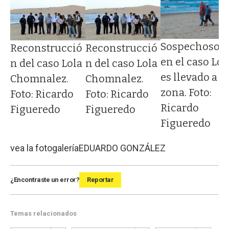
Sospechoso
ió
Reconstrucció
Reconstrucció
en el caso Lol
la
n del caso Lola
n del caso Lola
es llevado a la
Chomnalez.
Chomnalez.
zona. Foto:
Foto: Ricardo
Foto: Ricardo
Ricardo
Figueredo
Figueredo
Figueredo
vea la fotogalería
EDUARDO GONZÁLEZ
¿Encontraste un error?
Reportar
Temas relacionados