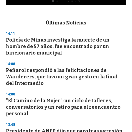
0
s
e
c
Últimas Noticias
o
n
14:11
d
Policía de Minas investiga la muerte de un
s
o
hombre de 57 años: fue encontrado por un
f
funcionario municipal
3
3
s
14:08
e
Peñarol respondió a las felicitaciones de
c
Wanderers, que tuvo un gran gesto en la final
o
n
del Intermedio
d
s
14:00
"El Camino de la Mujer": un ciclo de talleres,
conversatorios y un retiro para el reencuentro
personal
13:48
Presidente de ANEP dijo que paro tras agresión