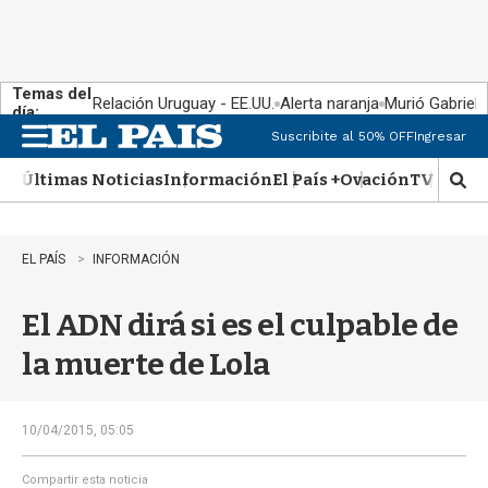
Temas del
Relación Uruguay - EE.UU.
Alerta naranja
Murió Gabriel 
día:
Suscribite al 50% OFF
Ingresar
M
e
Últimas Noticias
Información
El País +
Ovación
TV Show
n
M
u
o
s
t
EL PAÍS
INFORMACIÓN
r
a
El ADN dirá si es el culpable de
r
b
la muerte de Lola
�
s
q
u
10/04/2015, 05:05
e
d
Compartir esta noticia