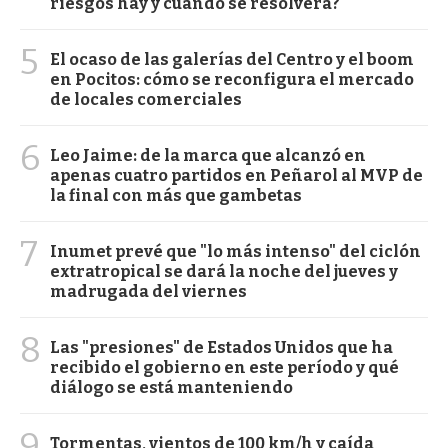
riesgos hay y cuándo se resolverá?
5
El ocaso de las galerías del Centro y el boom
en Pocitos: cómo se reconfigura el mercado
de locales comerciales
6
Leo Jaime: de la marca que alcanzó en
apenas cuatro partidos en Peñarol al MVP de
la final con más que gambetas
7
Inumet prevé que "lo más intenso" del ciclón
extratropical se dará la noche del jueves y
madrugada del viernes
8
Las "presiones" de Estados Unidos que ha
recibido el gobierno en este período y qué
diálogo se está manteniendo
9
Tormentas, vientos de 100 km/h y caída