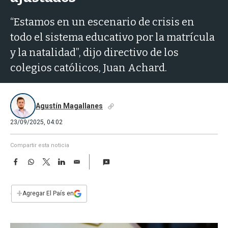
a
“Estamos en un escenario de crisis en
todo el sistema educativo por la matrícula
y la natalidad”, dijo directivo de los
colegios católicos, Juan Achard.
Agustín Magallanes
23/09/2025, 04:02
Compartir esta noticia
F
W
T
L
E
a
h
w
i
m
c
a
i
n
a
e
t
t
k
i
+
Agregar El País en
b
s
t
e
l
o
A
e
d
o
p
r
I