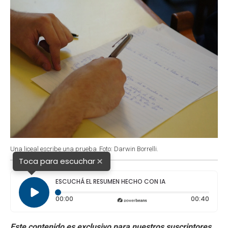
k
p
n
Una liceal escribe una prueba
Foto: Darwin Borrelli.
×
Toca para escuchar
ESCUCHÁ EL RESUMEN HECHO CON IA
Tiempo transcurrido: 0 segundos
Durac
00:00
00:40