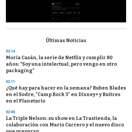
0
s
e
c
Últimas Noticias
o
n
02:14
d
Moria Casán, la serie de Netflix y cumplir 80
s
o
años: “Soy una intelectual, pero vengo en otro
f
packaging”
3
3
s
02:11
e
¿Qué hay para hacer en la semana? Ruben Blades
c
en el Sodre, "Camp Rock 3" en Disney+ y Buitres
o
n
en el Planetario
d
s
02:06
La Triple Nelson: su show en La Trastienda, la
colaboración con Mario Carrero y el nuevo disco
que preparan