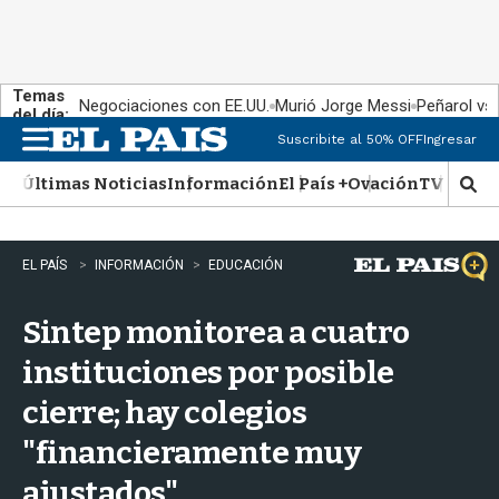
Temas
Negociaciones con EE.UU.
Murió Jorge Messi
Peñarol vs
del día:
Suscribite al 50% OFF
Ingresar
M
e
Últimas Noticias
Información
El País +
Ovación
TV Show
n
M
u
o
s
t
EL PAÍS
INFORMACIÓN
EDUCACIÓN
r
a
Sintep monitorea a cuatro
r
b
instituciones por posible
�
s
cierre; hay colegios
q
u
"financieramente muy
e
d
ajustados"