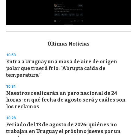
0
s
e
c
Últimas Noticias
o
n
10:53
d
Entra a Uruguay una masa de aire de origen
s
o
polar que traerá frío: "Abrupta caída de
f
temperatura"
3
3
s
10:34
e
Maestros realizarán un paro nacional de 24
c
horas: en qué fecha de agosto será y cuáles son
o
n
los reclamos
d
s
10:28
Feriado del 13 de agosto de 2026: quiénes no
trabajan en Uruguay el próximo jueves por un