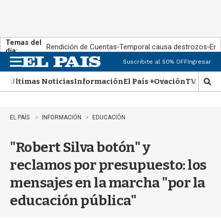
Temas del
Rendición de Cuentas
Temporal causa destrozos
En 
día:
Suscribite al 50% OFF
Ingresar
M
e
Últimas Noticias
Información
El País +
Ovación
TV Show
n
M
u
o
s
t
EL PAÍS
INFORMACIÓN
EDUCACIÓN
r
a
"Robert Silva botón" y
r
b
reclamos por presupuesto: los
�
s
mensajes en la marcha "por la
q
u
educación pública"
e
d