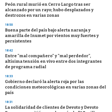
d
Peón rural murió en Cerro Largo tras ser
s
o
alcanzado por un rayo; hubo desplazados y
f
destrozos en varias zonas
3
3
s
18:50
e
Buena parte del país bajo alerta naranja y
c
amarilla de Inumet por vientos muy fuertes y
o
n
persistentes
d
s
18:42
Entre "mal compañero" y "mal perdedor",
altísima tensión en vivo entre dos integrantes
de programa radial
18:33
Gobierno declaró la alerta roja por las
condiciones meteorológicas en varias zonas del
país
18:31
La solidaridad de clientes de Devoto y Devoto