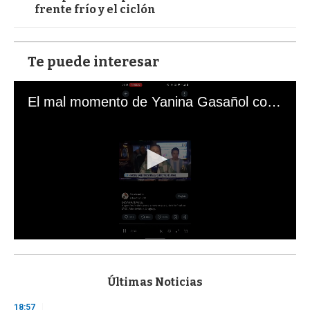
frente frío y el ciclón
Te puede interesar
El mal momento de Yanina Gasañol con un hincha argentino en "Subrayado"
0
s
e
c
Últimas Noticias
o
n
18:57