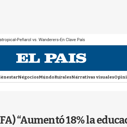
atropical
Peñarol vs. Wanderers
En Clave País
ienestar
Negocios
Mundo
Rurales
Narrativas visuales
Opin
 FA) “Aumentó 18% la educa