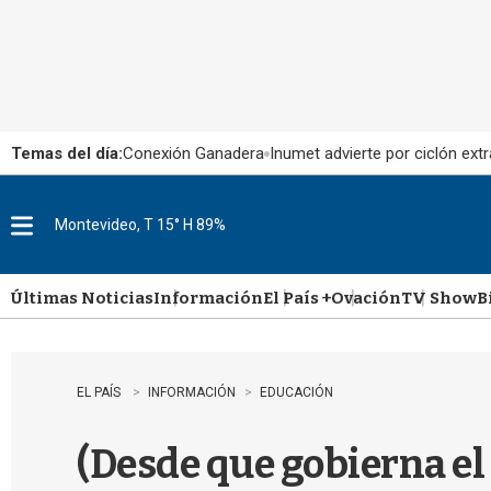
Temas del día:
Conexión Ganadera
Inumet advierte por ciclón extr
Montevideo, T 15° H 89%
M
e
n
u
Últimas Noticias
Información
El País +
Ovación
TV Show
B
EL PAÍS
INFORMACIÓN
EDUCACIÓN
(Desde que gobierna el