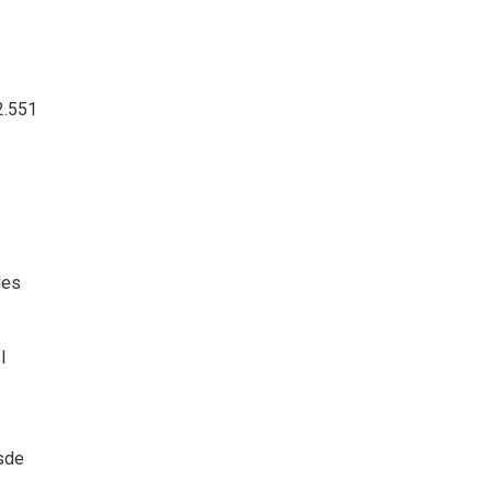
2.551
les
l
esde