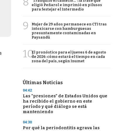
8
"Tranquilo el camello...": la frase que
eligió Peñarol e imprimió en pilusos
para festejar el Intermedio
9
Mujer de 29 años permanece en CTI tras
intoxicarse con hamburguesas
presuntamente contaminadas en
Paysandú
10
El pronóstico para el jueves 6 de agosto
a
de 2026: cómo estará el tiempo en cada
zona del país, según Inumet
Últimas Noticias
04:42
Las "presiones" de Estados Unidos que
ha recibido el gobierno en este
período y qué diálogo se está
manteniendo
04:30
Por qué la periodontitis agrava las