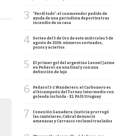
3
"Perdí todo": el conmovedor pedido de
ayuda de una periodista deportiva tras
incendio de su casa
4
Sorteo del 5 de Oro de este miércoles 5 de
agosto de 2026: números sorteados,
pozos y aciertos
5
El primer gol del argentino Leonel Jaime
en Peñarol: en una final y con una
definición de lujo
6
Peñarol 5-1 Wanderers: el Carbonero es
el bicampeón del Torneo Intermedio con
goleada incluida - EL PAÍS Uruguay
7
Conexión Ganadera: Justicia prorrogó
las cautelares; Cabral denunció
amenazas y Carrasco reclamó traslados