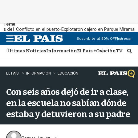
Tema
s del
Conflicto en el puerto
Explotaron cajero en Parque Miramar
día:
Suscribite al 50% OFF
Ingresar
M
e
Últimas Noticias
Información
El País +
Ovación
TV Show
n
M
u
o
s
t
EL PAÍS
INFORMACIÓN
EDUCACIÓN
r
a
Con seis años dejó de ir a clase,
r
b
en la escuela no sabían dónde
�
s
estaba y detuvieron a su padre
q
u
e
d