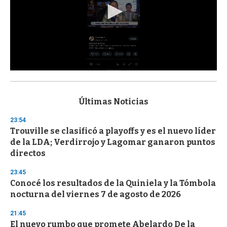
0
s
e
c
Últimas Noticias
o
n
23:54
d
Trouville se clasificó a playoffs y es el nuevo líder
s
o
de la LDA; Verdirrojo y Lagomar ganaron puntos
f
directos
3
3
s
23:45
e
Conocé los resultados de la Quiniela y la Tómbola
c
nocturna del viernes 7 de agosto de 2026
o
n
d
21:45
s
El nuevo rumbo que promete Abelardo De la