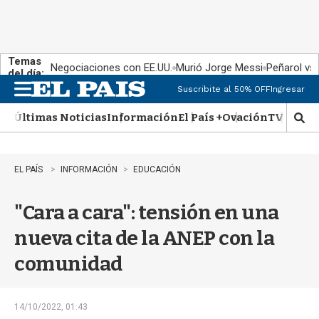
Temas
Negociaciones con EE.UU.
Murió Jorge Messi
Peñarol vs
del día:
Suscribite al 50% OFF
Ingresar
M
e
Últimas Noticias
Información
El País +
Ovación
TV Show
n
M
u
o
s
t
EL PAÍS
INFORMACIÓN
EDUCACIÓN
r
a
"Cara a cara": tensión en una
r
b
nueva cita de la ANEP con la
�
s
comunidad
q
u
e
d
14/10/2022, 01:43