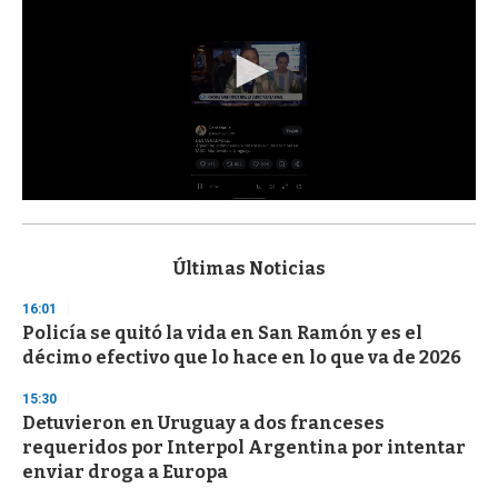
0
s
e
c
Últimas Noticias
o
n
16:01
d
Policía se quitó la vida en San Ramón y es el
s
o
décimo efectivo que lo hace en lo que va de 2026
f
3
15:30
3
s
Detuvieron en Uruguay a dos franceses
e
requeridos por Interpol Argentina por intentar
c
enviar droga a Europa
o
n