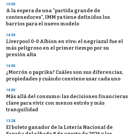
d
15:00
s
A la espera de una "partida grande de
contenedores", IMM ya tiene definidos los
barrios para el nuevo modelo
14:50
Liverpool 0-0 Albion en vivo: el negriazul fue el
más peligroso en el primer tiempo por su
presión alta
14:00
¿Morrón o paprika? Cuáles son sus diferencias,
propiedades y cuándo conviene usar cada uno
14:00
Más allá del consumo: las decisiones financieras
clave para vivir con menos estrés y más
tranquilidad
13:28
El boleto ganador de la Lotería Nacional de
España del sábado 8 de agosto de 2026 y los