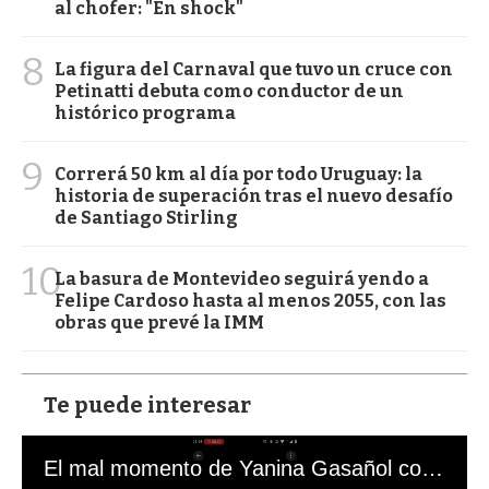
al chofer: "En shock"
8
La figura del Carnaval que tuvo un cruce con
Petinatti debuta como conductor de un
histórico programa
9
Correrá 50 km al día por todo Uruguay: la
historia de superación tras el nuevo desafío
de Santiago Stirling
10
La basura de Montevideo seguirá yendo a
Felipe Cardoso hasta al menos 2055, con las
obras que prevé la IMM
Te puede interesar
El mal momento de Yanina Gasañol con un hincha argentino en "Subrayado"