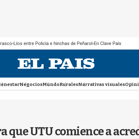
rrasco
Líos entre Policía e hinchas de Peñarol
En Clave País
ienestar
Negocios
Mundo
Rurales
Narrativas visuales
Opin
a que UTU comience a acred