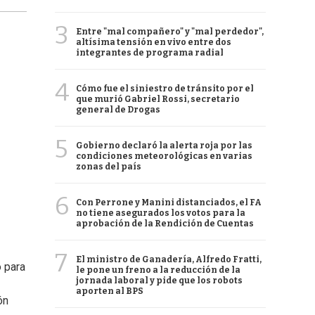
3
Entre "mal compañero" y "mal perdedor",
altísima tensión en vivo entre dos
integrantes de programa radial
4
Cómo fue el siniestro de tránsito por el
que murió Gabriel Rossi, secretario
general de Drogas
5
Gobierno declaró la alerta roja por las
condiciones meteorológicas en varias
zonas del país
6
Con Perrone y Manini distanciados, el FA
no tiene asegurados los votos para la
aprobación de la Rendición de Cuentas
7
El ministro de Ganadería, Alfredo Fratti,
o para
le pone un freno a la reducción de la
jornada laboral y pide que los robots
aporten al BPS
ón