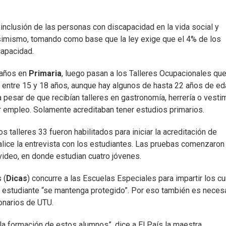
inclusión de las personas con discapacidad en la vida social y
asimismo, tomando como base que la ley exige que el 4% de los
capacidad.
 años en
Primaria
, luego pasan a los Talleres Ocupacionales qu
e entre 15 y 18 años, aunque hay algunos de hasta 22 años de ed
pesar de que recibían talleres en gastronomía, herrería o vesti
ir empleo. Solamente acreditaban tener estudios primarios.
 talleres 33 fueron habilitados para iniciar la acreditación de
alice la entrevista con los estudiantes. Las pruebas comenzaron
ideo, en donde estudian cuatro jóvenes.
 (
Dicas
) concurre a las Escuelas Especiales para impartir los cu
l estudiante “se mantenga protegido”. Por eso también es neces
ionarios de UTU.
a formación de estos alumnos”, dice a El País la maestra