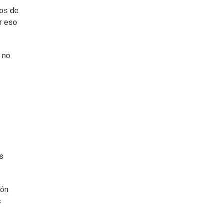
dos de
or eso
 no
s
ión
s