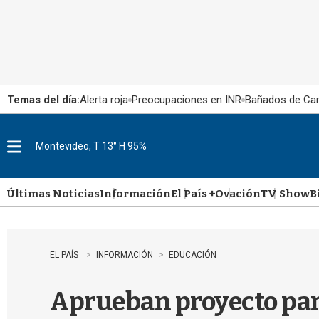
Temas del día:
Alerta roja
Preocupaciones en INR
Bañados de Ca
Montevideo, T 13° H 95%
M
e
n
u
Últimas Noticias
Información
El País +
Ovación
TV Show
B
EL PAÍS
INFORMACIÓN
EDUCACIÓN
Aprueban proyecto par