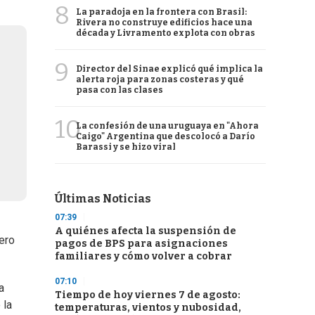
8
La paradoja en la frontera con Brasil:
Rivera no construye edificios hace una
década y Livramento explota con obras
9
Director del Sinae explicó qué implica la
alerta roja para zonas costeras y qué
pasa con las clases
10
La confesión de una uruguaya en "Ahora
Caigo" Argentina que descolocó a Darío
Barassi y se hizo viral
Últimas Noticias
07:39
A quiénes afecta la suspensión de
ero
pagos de BPS para asignaciones
familiares y cómo volver a cobrar
07:10
a
Tiempo de hoy viernes 7 de agosto:
 la
temperaturas, vientos y nubosidad,