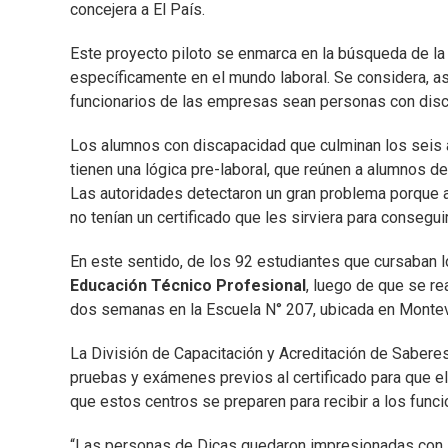
concejera a El País.
Este proyecto piloto se enmarca en la búsqueda de la 
específicamente en el mundo laboral. Se considera, 
funcionarios de las empresas sean personas con dis
Los alumnos con discapacidad que culminan los seis
tienen una lógica pre-laboral, que reúnen a alumnos d
Las autoridades detectaron un gran problema porque a 
no tenían un certificado que les sirviera para consegu
En este sentido, de los 92 estudiantes que cursaban los
Educación Técnico Profesional
, luego de que se re
dos semanas en la Escuela N° 207, ubicada en Montev
La División de Capacitación y Acreditación de Saberes
pruebas y exámenes previos al certificado para que e
que estos centros se preparen para recibir a los func
“Las personas de Dicas quedaron impresionadas con l