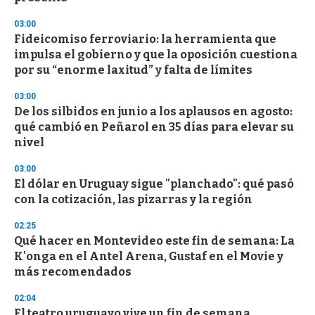
03:00
Fideicomiso ferroviario: la herramienta que
impulsa el gobierno y que la oposición cuestiona
por su “enorme laxitud” y falta de límites
03:00
De los silbidos en junio a los aplausos en agosto:
qué cambió en Peñarol en 35 días para elevar su
nivel
03:00
El dólar en Uruguay sigue "planchado": qué pasó
con la cotización, las pizarras y la región
02:25
Qué hacer en Montevideo este fin de semana: La
K'onga en el Antel Arena, Gustaf en el Movie y
más recomendados
02:04
El teatro uruguayo vive un fin de semana