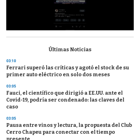
0
s
e
c
Últimas Noticias
o
n
03:10
d
Ferrari superó las críticas y agotó el stock de su
s
o
primer auto eléctrico en solo dos meses
f
3
03:05
3
s
Fauci, el científico que dirigió a EE.UU. ante el
e
Covid-19, podría ser condenado: las claves del
c
caso
o
n
d
03:05
s
Pausa entre vinos y lectura, la propuesta del Club
Cerro Chapeu para conectar con el tiempo
presente