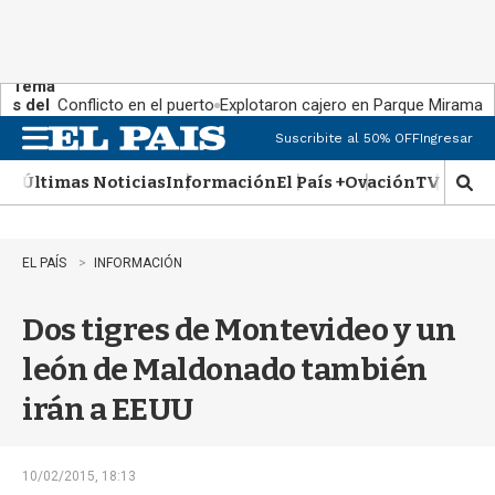
Tema
s del
Conflicto en el puerto
Explotaron cajero en Parque Miramar
día:
Suscribite al 50% OFF
Ingresar
M
e
Últimas Noticias
Información
El País +
Ovación
TV Show
n
M
u
o
s
t
EL PAÍS
INFORMACIÓN
r
a
Dos tigres de Montevideo y un
r
b
león de Maldonado también
�
s
irán a EEUU
q
u
e
d
10/02/2015, 18:13