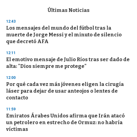
e
c
Últimas Noticias
o
n
12:43
d
Los mensajes del mundo del fútbol tras la
s
o
muerte de Jorge Messi y el minuto de silencio
f
que decretó AFA
3
3
s
12:11
e
El emotivo mensaje de Julio Ríos tras ser dado de
c
alta: "Dios siempre me protege"
o
n
d
12:00
s
Por qué cada vez más jóvenes eligen la cirugía
láser para dejar de usar anteojos o lentes de
contacto
11:59
Emiratos Árabes Unidos afirma que Irán atacó
un petrolero en estrecho de Ormuz: no habría
víctimas