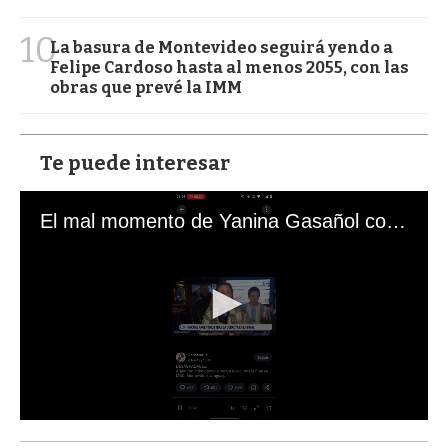
10
La basura de Montevideo seguirá yendo a
Felipe Cardoso hasta al menos 2055, con las
obras que prevé la IMM
Te puede interesar
El mal momento de Yanina Gasañol con un hincha argentino en "Subrayado"
0
s