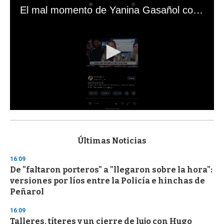
El mal momento de Yanina Gasañol con un hincha argentino en "Subrayado"
0
s
e
c
Últimas Noticias
o
n
16:09
d
De "faltaron porteros" a "llegaron sobre la hora":
s
o
versiones por líos entre la Policía e hinchas de
f
Peñarol
3
3
s
16:09
e
Talleres, títeres y un cierre de lujo con Hugo