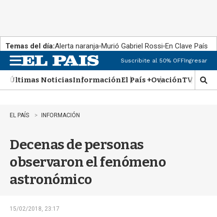
Temas del día:
Alerta naranja
Murió Gabriel Rossi
En Clave País
Suscribite al 50% OFF
Ingresar
M
e
Últimas Noticias
Información
El País +
Ovación
TV Show
n
M
u
o
s
t
EL PAÍS
INFORMACIÓN
r
a
Decenas de personas
r
b
observaron el fenómeno
�
s
astronómico
q
u
e
d
15/02/2018, 23:17