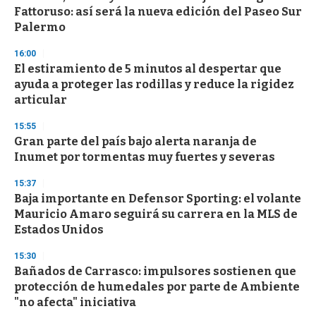
c
Fattoruso: así será la nueva edición del Paseo Sur
o
n
Palermo
d
s
16:00
El estiramiento de 5 minutos al despertar que
ayuda a proteger las rodillas y reduce la rigidez
articular
15:55
Gran parte del país bajo alerta naranja de
Inumet por tormentas muy fuertes y severas
15:37
Baja importante en Defensor Sporting: el volante
Mauricio Amaro seguirá su carrera en la MLS de
Estados Unidos
15:30
Bañados de Carrasco: impulsores sostienen que
protección de humedales por parte de Ambiente
"no afecta" iniciativa