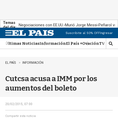
Temas
Negociaciones con EE.UU.
Murió Jorge Messi
Peñarol vs
del día:
Suscribite al 50% OFF
Ingresar
M
e
Últimas Noticias
Información
El País +
Ovación
TV Show
n
M
u
o
s
t
EL PAÍS
INFORMACIÓN
r
a
Cutcsa acusa a IMM por los
r
b
aumentos del boleto
�
s
q
u
20/02/2015, 07:00
e
d
Compartir esta noticia