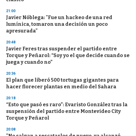
d
s
21:00
Javier Nóblega: "Fue un hackeo de una red
lumínica, tomaron una decisión un poco
apresurada"
20:48
Javier Feres tras suspender el partido entre
Torque y Peñarol: “Soy yo el que decide cuando se
juega y cuando no”
20:36
El plan que liberó 500 tortugas gigantes para
hacer florecer plantas en medio del Sahara
20:18
“Esto que pasó es raro”: Evaristo González tras la
suspensión del partido entre Montevideo City
Torque y Peñarol
20:08
"No salgan a rescatarlos de nuevo, ya alcanzó