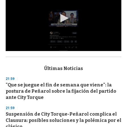
0
s
e
c
Últimas Noticias
o
n
21:59
d
"Que se juegue el fin de semana que viene": la
s
o
postura de Peñarol sobre la fijación del partido
f
ante City Torque
3
3
s
21:59
e
Suspensión de City Torque-Peñarol complica el
c
Clausura: posibles soluciones y la polémica por el
o
n
clásico