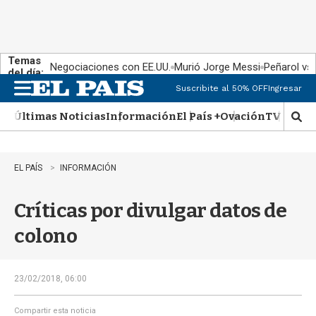
Temas
Negociaciones con EE.UU.
Murió Jorge Messi
Peñarol vs
del día:
Suscribite al 50% OFF
Ingresar
M
e
Últimas Noticias
Información
El País +
Ovación
TV Show
n
M
u
o
s
t
EL PAÍS
INFORMACIÓN
r
a
Críticas por divulgar datos de
r
b
colono
�
s
q
u
23/02/2018, 06:00
e
d
Compartir esta noticia