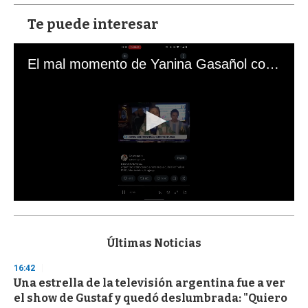
Te puede interesar
El mal momento de Yanina Gasañol con un hincha argentino en "Subrayado"
0
s
e
c
Últimas Noticias
o
n
16:42
d
Una estrella de la televisión argentina fue a ver
s
o
el show de Gustaf y quedó deslumbrada: "Quiero
f