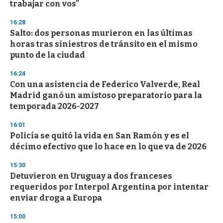
trabajar con vos"
3
3
s
16:28
e
Salto: dos personas murieron en las últimas
c
horas tras siniestros de tránsito en el mismo
o
n
punto de la ciudad
d
s
16:24
Con una asistencia de Federico Valverde, Real
Madrid ganó un amistoso preparatorio para la
temporada 2026-2027
16:01
Policía se quitó la vida en San Ramón y es el
décimo efectivo que lo hace en lo que va de 2026
15:30
Detuvieron en Uruguay a dos franceses
requeridos por Interpol Argentina por intentar
enviar droga a Europa
15:00