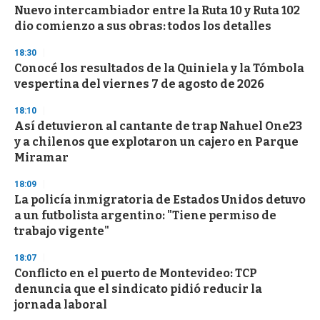
e
Nuevo intercambiador entre la Ruta 10 y Ruta 102
c
dio comienzo a sus obras: todos los detalles
o
n
d
18:30
s
Conocé los resultados de la Quiniela y la Tómbola
vespertina del viernes 7 de agosto de 2026
18:10
Así detuvieron al cantante de trap Nahuel One23
y a chilenos que explotaron un cajero en Parque
Miramar
18:09
La policía inmigratoria de Estados Unidos detuvo
a un futbolista argentino: "Tiene permiso de
trabajo vigente"
18:07
Conflicto en el puerto de Montevideo: TCP
denuncia que el sindicato pidió reducir la
jornada laboral