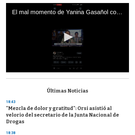
El mal momento de Yanina Gasañol con un hincha argentino en "Subrayado"
0
s
e
c
Últimas Noticias
o
n
18:43
d
"Mezcla de dolor y gratitud": Orsi asistió al
s
o
velorio del secretario de la Junta Nacional de
f
Drogas
3
3
s
18:38