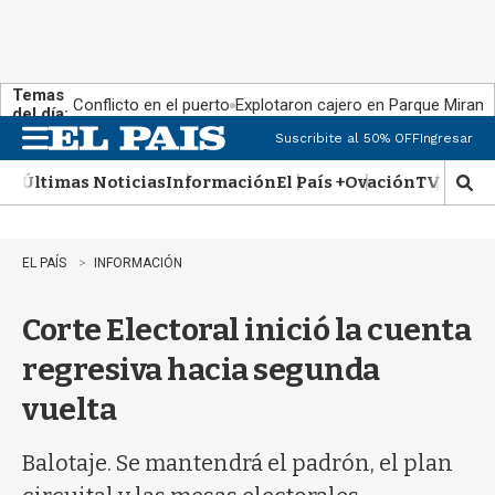
Temas
Conflicto en el puerto
Explotaron cajero en Parque Miram
del día:
Suscribite al 50% OFF
Ingresar
M
e
Últimas Noticias
Información
El País +
Ovación
TV Show
n
M
u
o
s
t
EL PAÍS
INFORMACIÓN
r
a
Corte Electoral inició la cuenta
r
b
regresiva hacia segunda
�
s
vuelta
q
u
e
Balotaje. Se mantendrá el padrón, el plan
d