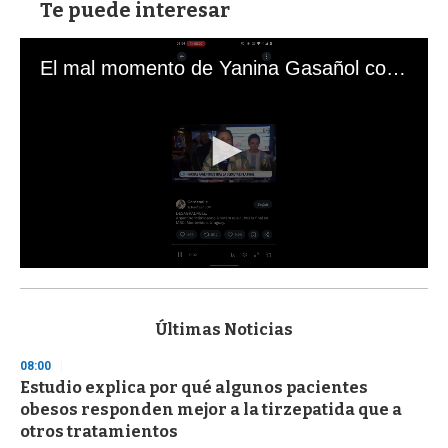
Te puede interesar
El mal momento de Yanina Gasañol con un hincha argentino en "Subrayado"
0
s
e
c
Últimas Noticias
o
n
08:00
d
Estudio explica por qué algunos pacientes
s
o
obesos responden mejor a la tirzepatida que a
f
otros tratamientos
3