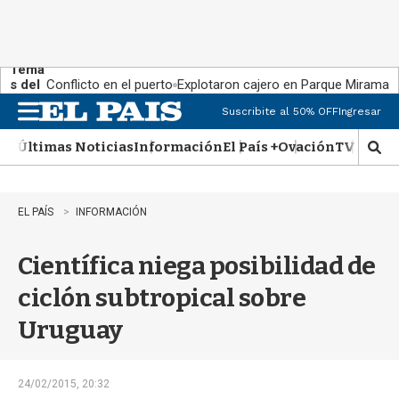
Tema
s del
Conflicto en el puerto
Explotaron cajero en Parque Miramar
día:
Suscribite al 50% OFF
Ingresar
M
e
Últimas Noticias
Información
El País +
Ovación
TV Show
n
M
u
o
s
t
EL PAÍS
INFORMACIÓN
r
a
Científica niega posibilidad de
r
b
ciclón subtropical sobre
�
s
Uruguay
q
u
e
d
24/02/2015, 20:32