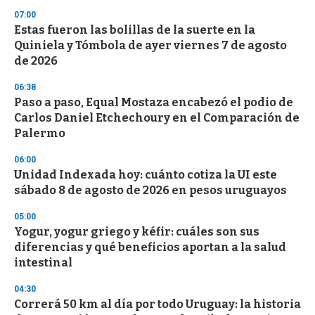
3
s
07:00
e
Estas fueron las bolillas de la suerte en la
c
Quiniela y Tómbola de ayer viernes 7 de agosto
o
n
de 2026
d
s
06:38
Paso a paso, Equal Mostaza encabezó el podio de
Carlos Daniel Etchechoury en el Comparación de
Palermo
06:00
Unidad Indexada hoy: cuánto cotiza la UI este
sábado 8 de agosto de 2026 en pesos uruguayos
05:00
Yogur, yogur griego y kéfir: cuáles son sus
diferencias y qué beneficios aportan a la salud
intestinal
04:30
Correrá 50 km al día por todo Uruguay: la historia