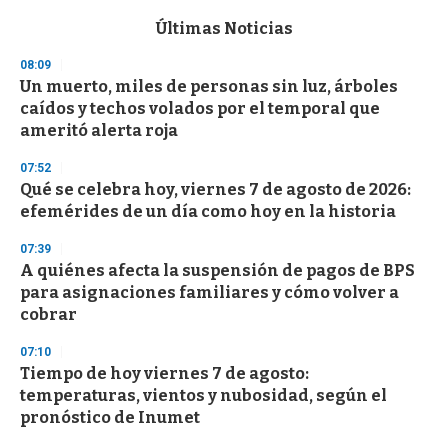
e
c
Últimas Noticias
o
n
08:09
d
Un muerto, miles de personas sin luz, árboles
s
o
caídos y techos volados por el temporal que
f
ameritó alerta roja
3
3
s
07:52
e
Qué se celebra hoy, viernes 7 de agosto de 2026:
c
efemérides de un día como hoy en la historia
o
n
d
07:39
s
A quiénes afecta la suspensión de pagos de BPS
para asignaciones familiares y cómo volver a
cobrar
07:10
Tiempo de hoy viernes 7 de agosto:
temperaturas, vientos y nubosidad, según el
pronóstico de Inumet