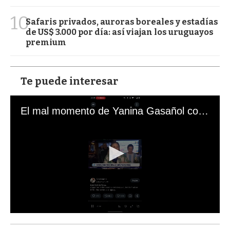
10
Safaris privados, auroras boreales y estadías
de US$ 3.000 por día: así viajan los uruguayos
premium
Te puede interesar
El mal momento de Yanina Gasañol con un hincha argentino en "Subrayado"
0
s