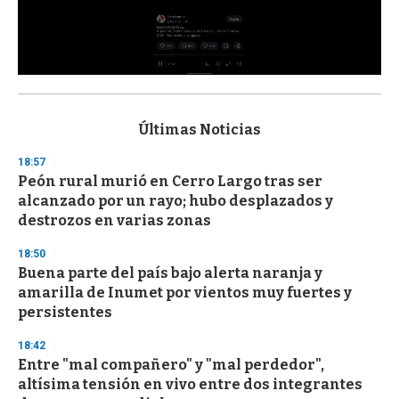
0
s
e
c
Últimas Noticias
o
n
18:57
d
Peón rural murió en Cerro Largo tras ser
s
o
alcanzado por un rayo; hubo desplazados y
f
destrozos en varias zonas
3
3
s
18:50
e
Buena parte del país bajo alerta naranja y
c
amarilla de Inumet por vientos muy fuertes y
o
n
persistentes
d
s
18:42
Entre "mal compañero" y "mal perdedor",
altísima tensión en vivo entre dos integrantes