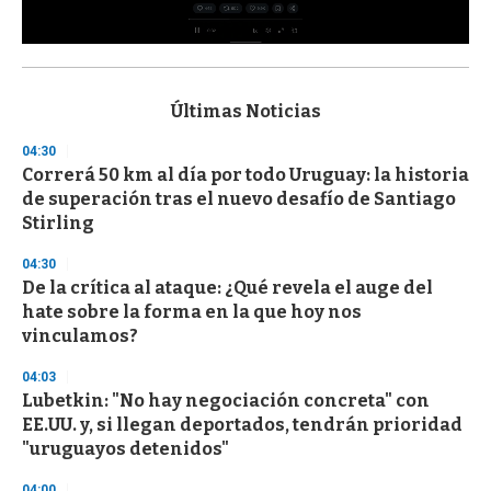
0
s
e
c
Últimas Noticias
o
n
04:30
d
Correrá 50 km al día por todo Uruguay: la historia
s
o
de superación tras el nuevo desafío de Santiago
f
Stirling
3
3
s
04:30
e
De la crítica al ataque: ¿Qué revela el auge del
c
hate sobre la forma en la que hoy nos
o
n
vinculamos?
d
s
04:03
Lubetkin: "No hay negociación concreta" con
EE.UU. y, si llegan deportados, tendrán prioridad
"uruguayos detenidos"
04:00