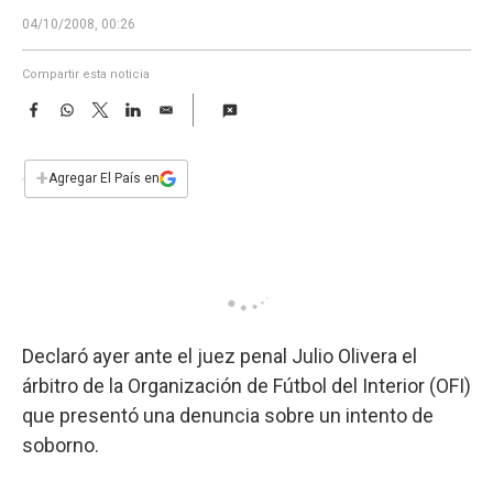
a
04/10/2008, 00:26
Compartir esta noticia
F
W
T
L
E
a
h
w
i
m
c
a
i
n
a
e
t
t
k
i
+
Agregar El País en
b
s
t
e
l
o
A
e
d
o
p
r
I
k
p
n
Declaró ayer ante el juez penal Julio Olivera el
árbitro de la Organización de Fútbol del Interior (OFI)
que presentó una denuncia sobre un intento de
soborno.