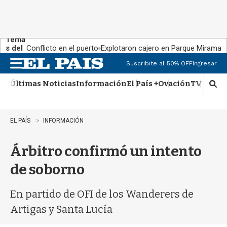
Tema
s del
Conflicto en el puerto
Explotaron cajero en Parque Miramar
día:
Suscribite al 50% OFF
Ingresar
M
e
Últimas Noticias
Información
El País +
Ovación
TV Show
n
M
u
o
s
t
EL PAÍS
INFORMACIÓN
r
a
Árbitro confirmó un intento
r
b
de soborno
�
s
q
En partido de OFI de los Wanderers de
u
Artigas y Santa Lucía
e
d