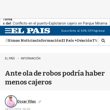
Tema
s del
Conflicto en el puerto
Explotaron cajero en Parque Miramar
día:
Suscribite al 50% OFF
Ingresar
M
e
Últimas Noticias
Información
El País +
Ovación
TV Show
n
M
u
o
s
t
EL PAÍS
INFORMACIÓN
r
a
Ante ola de robos podría haber
r
b
menos cajeros
�
s
q
u
e
Oscar Vilas
d
18/02/2018, 06:00