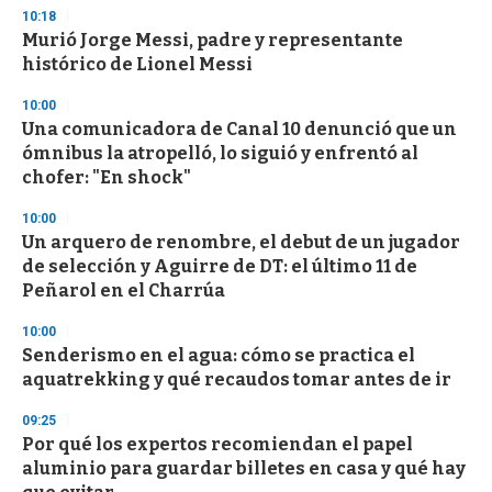
n
10:18
d
Murió Jorge Messi, padre y representante
s
o
histórico de Lionel Messi
f
3
10:00
3
s
Una comunicadora de Canal 10 denunció que un
e
ómnibus la atropelló, lo siguió y enfrentó al
c
chofer: "En shock"
o
n
d
10:00
s
Un arquero de renombre, el debut de un jugador
de selección y Aguirre de DT: el último 11 de
Peñarol en el Charrúa
10:00
Senderismo en el agua: cómo se practica el
aquatrekking y qué recaudos tomar antes de ir
09:25
Por qué los expertos recomiendan el papel
aluminio para guardar billetes en casa y qué hay