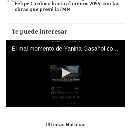
Felipe Cardoso hasta al menos 2055, con las
obras que prevé la IMM
Te puede interesar
El mal momento de Yanina Gasañol con un hincha argentino en "Subrayado"
0
s
e
c
Últimas Noticias
o