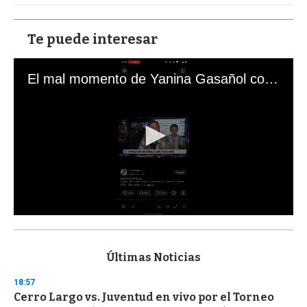
Te puede interesar
El mal momento de Yanina Gasañol con un hincha argentino en "Subrayado"
0
s
e
c
Últimas Noticias
o
n
18:57
d
Cerro Largo vs. Juventud en vivo por el Torneo
s