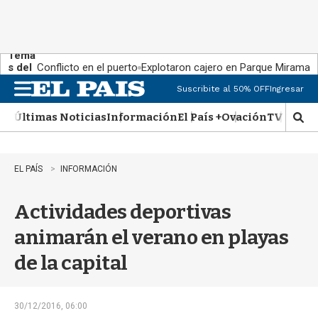
Tema
s del
Conflicto en el puerto
Explotaron cajero en Parque Miramar
día:
Suscribite al 50% OFF
Ingresar
M
e
Últimas Noticias
Información
El País +
Ovación
TV Show
n
M
u
o
s
t
EL PAÍS
INFORMACIÓN
r
a
Actividades deportivas
r
b
animarán el verano en playas
�
s
de la capital
q
u
e
d
30/12/2016, 06:00