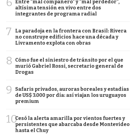
6
Entre "mal compañero" y "mal perdedor",
altísima tensión en vivo entre dos
integrantes de programa radial
7
La paradoja en la frontera con Brasil: Rivera
no construye edificios hace una década y
Livramento explota con obras
8
Cómo fue el siniestro de tránsito por el que
murió Gabriel Rossi, secretario general de
Drogas
9
Safaris privados, auroras boreales y estadías
de US$ 3.000 por día: así viajan los uruguayos
premium
10
Cesó la alerta amarilla por vientos fuertes y
persistentes que abarcaba desde Montevideo
hasta el Chuy