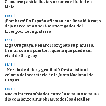
o
Clausura: pasó la lluvia y arranca el fútbol en
f
Melo
3
3
s
18:51
e
¡Bombazo! En España afirman que Ronald Araujo
c
deja Barcelona y será nuevo jugador del
o
n
Liverpool de Inglaterra
d
s
18:51
Liga Uruguaya: Peñarol completó su plantel al
firmar con un puertorriqueño que puede ser
rival de Uruguay
18:43
"Mezcla de dolor y gratitud": Orsi asistió al
velorio del secretario de la Junta Nacional de
Drogas
18:38
Nuevo intercambiador entre la Ruta 10 y Ruta 102
dio comienzo a sus obras: todos los detalles