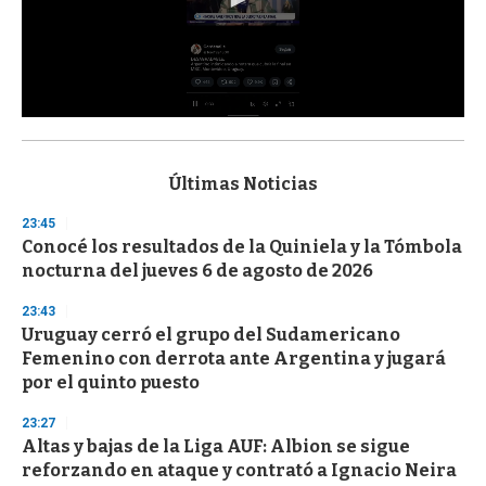
0
s
e
c
Últimas Noticias
o
n
23:45
d
Conocé los resultados de la Quiniela y la Tómbola
s
o
nocturna del jueves 6 de agosto de 2026
f
3
23:43
3
s
Uruguay cerró el grupo del Sudamericano
e
Femenino con derrota ante Argentina y jugará
c
por el quinto puesto
o
n
d
23:27
s
Altas y bajas de la Liga AUF: Albion se sigue
reforzando en ataque y contrató a Ignacio Neira