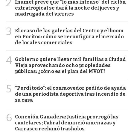
2
Inumet prevé que "lo más intenso" del ciclón
extratropical se dará la noche del jueves y
madrugada del viernes
3
El ocaso de las galerías del Centro y el boom
en Pocitos: cómo se reconfigura el mercado
de locales comerciales
4
Gobierno quiere llevar mil familias a Ciudad
Vieja aprovechando ocho propiedades
públicas: ¿cómo es el plan del MVOT?
5
"Perdí todo": el conmovedor pedido de ayuda
de una periodista deportiva tras incendio de
su casa
6
Conexión Ganadera: Justicia prorrogó las
cautelares; Cabral denunció amenazas y
Carrasco reclamó traslados