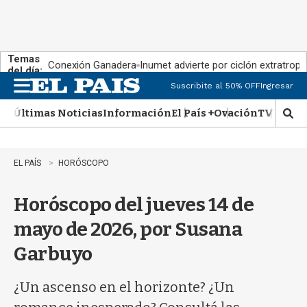
Temas
Conexión Ganadera
Inumet advierte por ciclón extratropi
del día:
Suscribite al 50% OFF
Ingresar
M
e
Últimas Noticias
Información
El País +
Ovación
TV Show
n
M
u
o
s
t
EL PAÍS
HORÓSCOPO
r
a
Horóscopo del jueves 14 de
r
b
mayo de 2026, por Susana
�
s
Garbuyo
q
u
e
¿Un ascenso en el horizonte? ¿Un
d