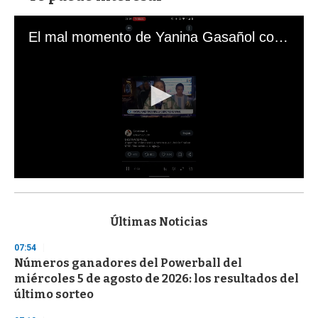
El mal momento de Yanina Gasañol con un hincha argentino en "Subrayado"
0
s
e
c
Últimas Noticias
o
n
07:54
d
Números ganadores del Powerball del
s
o
miércoles 5 de agosto de 2026: los resultados del
f
último sorteo
3
3