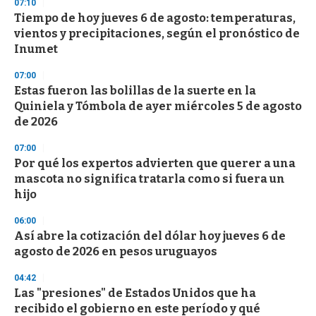
s
07:10
e
Tiempo de hoy jueves 6 de agosto: temperaturas,
c
vientos y precipitaciones, según el pronóstico de
o
n
Inumet
d
s
07:00
Estas fueron las bolillas de la suerte en la
Quiniela y Tómbola de ayer miércoles 5 de agosto
de 2026
07:00
Por qué los expertos advierten que querer a una
mascota no significa tratarla como si fuera un
hijo
06:00
Así abre la cotización del dólar hoy jueves 6 de
agosto de 2026 en pesos uruguayos
04:42
Las "presiones" de Estados Unidos que ha
recibido el gobierno en este período y qué