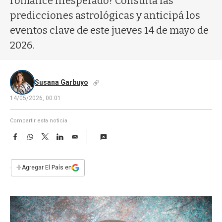
romance inesperado? Consultá las
a
predicciones astrológicas y anticipá los
eventos clave de este jueves 14 de mayo de
2026.
Susana Garbuyo
14/05/2026, 00:01
Compartir esta noticia
F
W
T
L
E
a
h
w
i
m
c
a
i
n
a
e
t
t
k
i
+
Agregar El País en
b
s
t
e
l
o
A
e
d
o
p
r
I
k
p
n