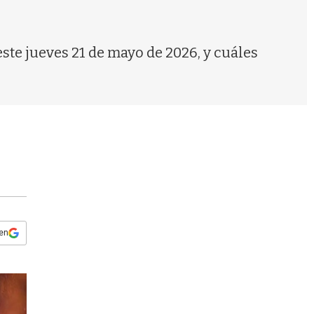
s
q
u
e
este jueves 21 de mayo de 2026, y cuáles
d
a
 en