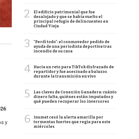
2
El edificio patrimonial que fue
desalojado y que se había vuelto el
principal refugio de delincuentes en
Ciudad Vieja
3
"Perdí todo": el conmovedor pedido de
ayuda de una periodista deportiva tras
incendio de su casa
4
Hacía un reto para TikTok disfrazado de
repartidor y fue asesinado a balazos
durante la transmisión en vivo
5
Las claves de Conexión Ganadera: cuánto
dinero falta, quiénes están imputados y
qué pueden recuperar los inversores
026
:
6
Inumet cesó la alerta amarilla por
os y
tormentas fuertes que regía para este
miércoles