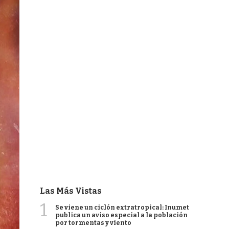
Las Más Vistas
1
Se viene un ciclón extratropical: Inumet
publica un aviso especial a la población
por tormentas y viento