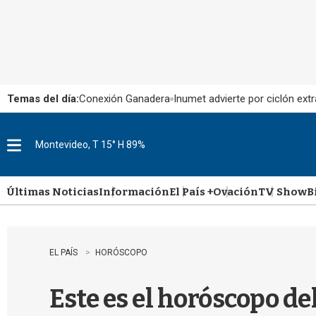
Temas del día:
Conexión Ganadera
Inumet advierte por ciclón extr
Montevideo, T 15° H 89%
M
e
n
u
Últimas Noticias
Información
El País +
Ovación
TV Show
B
EL PAÍS
HORÓSCOPO
Este es el horóscopo de