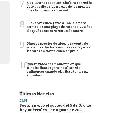
7
Casi 30 años después, Shakira recreó la
foto que dio origen a uno de los memes
más famosos de internet
8
Llevaron cinco gatos a una isla para
controlar una plaga de ratones, 77 años
después encontraron un desastre
9
Nuevos precios de alquiler y venta de
viviendas: los barrios más caros y más
baratos en Montevideo en junio
10
Nuevo video del momento en que
sindicalista argentino alcanzó a
influencer cuando ella iba a tomar un
ómnibus
Últimas Noticias
21:53
Seguí en vivo el sorteo del 5 de Oro de
hoy miércoles 5 de agosto de 2026: