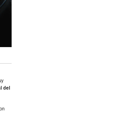
uy
l del
con