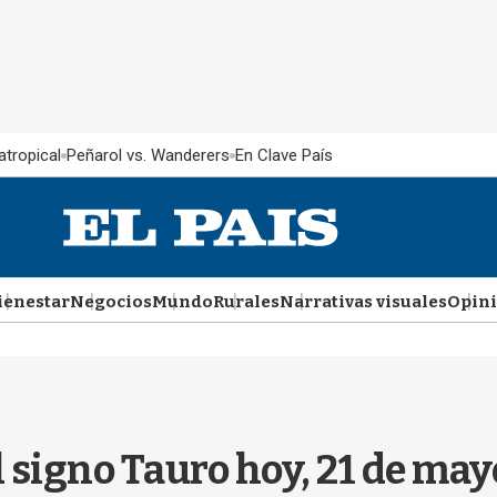
atropical
Peñarol vs. Wanderers
En Clave País
ienestar
Negocios
Mundo
Rurales
Narrativas visuales
Opin
l signo Tauro hoy, 21 de ma