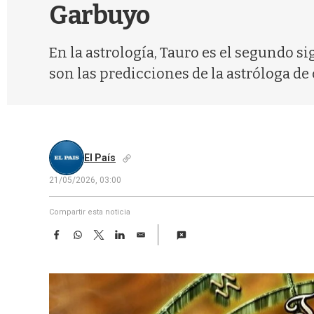
Garbuyo
En la astrología, Tauro es el segundo si
son las predicciones de la astróloga de 
El País
21/05/2026, 03:00
Compartir esta noticia
F
W
T
L
E
a
h
w
i
m
c
a
i
n
a
e
t
t
k
i
b
s
t
e
l
o
A
e
d