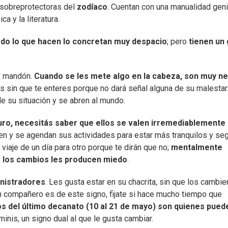
y sobreprotectoras del
zodíaco
. Cuentan con una manualidad geni
ca y la literatura.
odo lo que hacen lo concretan muy despacio
; pero
tienen un
 y mandón.
Cuando se les mete algo en la cabeza, son muy n
 sin que te enteres porque no dará señal alguna de su malestar
 su situación y se abren al mundo.
ro, necesitás saber que ellos se valen irremediablemente 
n y se agendan sus actividades para estar más tranquilos y seg
viaje de un día para otro porque te dirán que no;
mentalmente
,
los cambios les producen miedo
.
inistradores
. Les gusta estar en su chacrita, sin que los cambie
gún compañero es de este signo, fijate si hace mucho tiempo que
os del último decanato (10 al 21 de mayo) son quienes pued
nis, un signo dual al que le gusta cambiar.