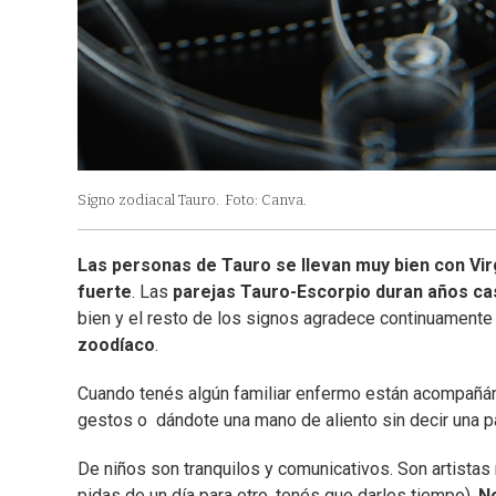
Signo zodiacal Tauro.
Foto: Canva.
Las personas de Tauro se llevan muy bien con Vir
fuerte
. Las
parejas Tauro-Escorpio duran años ca
bien y el resto de los signos agradece continuamente s
zoodíaco
.
Cuando tenés algún familiar enfermo están acompañánd
gestos o dándote una mano de aliento sin decir una p
De niños son tranquilos y comunicativos. Son artista
pidas de un día para otro, tenés que darles tiempo).
No