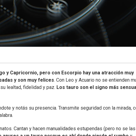
go y Capricornio, pero con Escorpio hay una atracción muy
sadas y son muy felices
. Con Leo y Acuario no se entienden m
u lealtad, fidelidad y paz.
Los tauro son el signo más sensua
ote y notás su presencia. Transmite seguridad con la mirada, 
alabra.
s natos. Cantan y hacen manualidades estupendas (pero no se las
 apures a un tauro porque es ahí donde pierde el rumbo
y