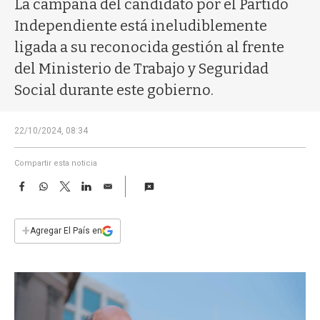
La campaña del candidato por el Partido
a
Independiente está ineludiblemente
ligada a su reconocida gestión al frente
del Ministerio de Trabajo y Seguridad
Social durante este gobierno.
22/10/2024, 08:34
Compartir esta noticia
F
W
T
L
E
a
h
w
i
m
c
a
i
n
a
e
t
t
k
i
+
Agregar El País en
b
s
t
e
l
o
A
e
d
o
p
r
I
k
p
n