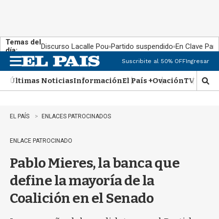
Temas del
Discurso Lacalle Pou
Partido suspendido
En Clave País
día:
Suscribite al 50% OFF
Ingresar
M
e
Últimas Noticias
Información
El País +
Ovación
TV Show
n
M
u
o
s
t
EL PAÍS
ENLACES PATROCINADOS
r
a
ENLACE PATROCINADO
r
b
Pablo Mieres, la banca que
�
s
define la mayoría de la
q
u
Coalición en el Senado
e
d