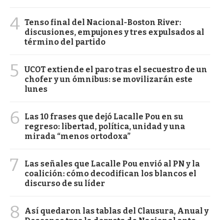
4
Tenso final del Nacional-Boston River:
discusiones, empujones y tres expulsados al
término del partido
5
UCOT extiende el paro tras el secuestro de un
chofer y un ómnibus: se movilizarán este
lunes
6
Las 10 frases que dejó Lacalle Pou en su
regreso: libertad, política, unidad y una
mirada “menos ortodoxa”
7
Las señales que Lacalle Pou envió al PN y la
coalición: cómo decodifican los blancos el
discurso de su líder
8
Así quedaron las tablas del Clausura, Anual y