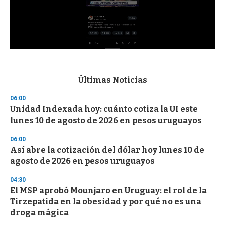
0
s
e
c
Últimas Noticias
o
n
06:00
d
Unidad Indexada hoy: cuánto cotiza la UI este
s
o
lunes 10 de agosto de 2026 en pesos uruguayos
f
3
06:00
3
s
Así abre la cotización del dólar hoy lunes 10 de
e
agosto de 2026 en pesos uruguayos
c
o
04:30
n
d
El MSP aprobó Mounjaro en Uruguay: el rol de la
s
Tirzepatida en la obesidad y por qué no es una
droga mágica