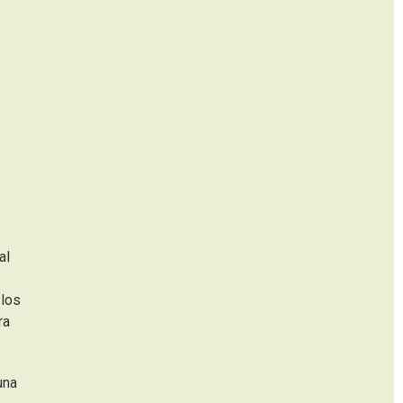
al
 los
ra
una