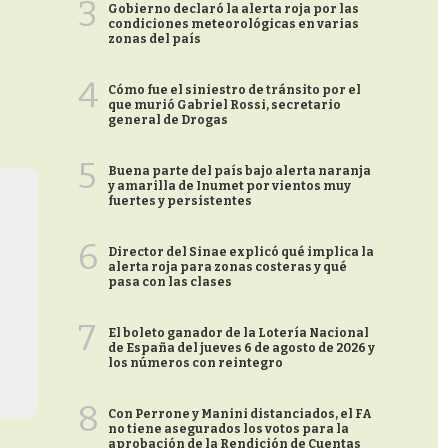
3
Gobierno declaró la alerta roja por las
condiciones meteorológicas en varias
zonas del país
4
Cómo fue el siniestro de tránsito por el
que murió Gabriel Rossi, secretario
general de Drogas
5
Buena parte del país bajo alerta naranja
y amarilla de Inumet por vientos muy
fuertes y persistentes
6
Director del Sinae explicó qué implica la
alerta roja para zonas costeras y qué
pasa con las clases
7
El boleto ganador de la Lotería Nacional
de España del jueves 6 de agosto de 2026 y
los números con reintegro
8
Con Perrone y Manini distanciados, el FA
no tiene asegurados los votos para la
aprobación de la Rendición de Cuentas