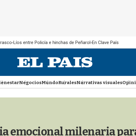
rrasco
Líos entre Policía e hinchas de Peñarol
En Clave País
ienestar
Negocios
Mundo
Rurales
Narrativas visuales
Opin
ia emocional milenaria par