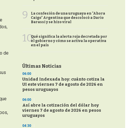
9
La confesión de una uruguaya en "Ahora
Caigo" Argentina que descolocó a Darío
ue
Barassi y se hizo viral
dos,
10
Qué significa la alerta roja decretada por
el gobierno y cómo se activa la operativa
en el país
co de
Últimas Noticias
sus
06:00
Unidad Indexada hoy: cuánto cotiza la
UI este viernes 7 de agosto de 2026 en
pesos uruguayos
 que
06:00
Así abre la cotización del dólar hoy
viernes 7 de agosto de 2026 en pesos
pos,
uruguayos
04:30