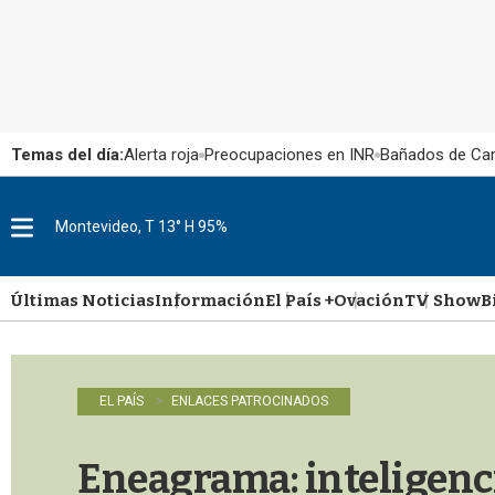
Temas del día:
Alerta roja
Preocupaciones en INR
Bañados de Ca
Montevideo, T 13° H 95%
M
e
n
u
Últimas Noticias
Información
El País +
Ovación
TV Show
B
EL PAÍS
ENLACES PATROCINADOS
Eneagrama: inteligenc