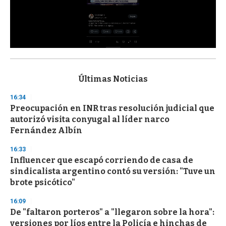
0
s
e
c
Últimas Noticias
o
n
16:34
d
Preocupación en INR tras resolución judicial que
s
o
autorizó visita conyugal al líder narco
f
Fernández Albín
3
3
s
16:33
e
Influencer que escapó corriendo de casa de
c
sindicalista argentino contó su versión: "Tuve un
o
n
brote psicótico"
d
s
16:09
De "faltaron porteros" a "llegaron sobre la hora":
versiones por líos entre la Policía e hinchas de