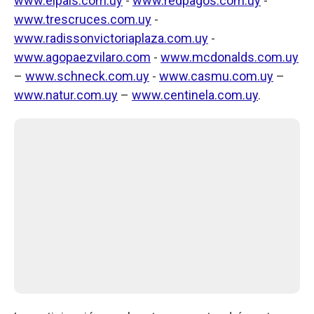
www.elpais.com.uy
-
www.redpagos.com.uy
-
www.trescruces.com.uy
-
www.radissonvictoriaplaza.com.uy
-
www.agopaezvilaro.com
-
www.mcdonalds.com.uy
–
www.schneck.com.uy
-
www.casmu.com.uy
–
www.natur.com.uy
–
www.centinela.com.uy
.