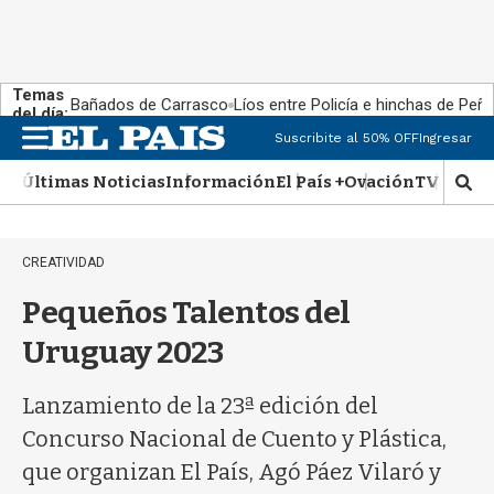
Temas
Bañados de Carrasco
Líos entre Policía e hinchas de Peña
del día:
Suscribite al 50% OFF
Ingresar
M
e
Últimas Noticias
Información
El País +
Ovación
TV Show
n
M
u
o
s
t
CREATIVIDAD
r
a
Pequeños Talentos del
r
b
Uruguay 2023
�
s
Lanzamiento de la 23ª edición del
q
u
Concurso Nacional de Cuento y Plástica,
e
que organizan El País, Agó Páez Vilaró y
d