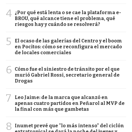
4
¿Por qué está lenta o se cae la plataforma e-
BROU, qué alcance tiene el problema, qué
riesgos hay y cuándo se resolverá?
5
El ocaso de las galerías del Centro y el boom
en Pocitos: cómo se reconfigura el mercado
de locales comerciales
6
Cómo fue el siniestro de tránsito por el que
murió Gabriel Rossi, secretario general de
Drogas
7
Leo Jaime: de la marca que alcanzó en
apenas cuatro partidos en Peñarol al MVP de
la final con más que gambetas
8
Inumet prevé que "lo más intenso" del ciclón
extratropical se dará la noche del jueves y