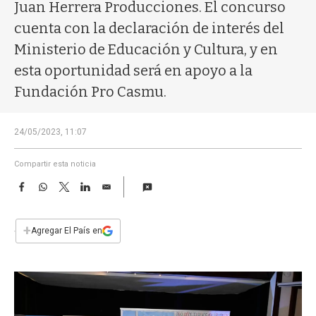
a
Juan Herrera Producciones. El concurso
cuenta con la declaración de interés del
Ministerio de Educación y Cultura, y en
esta oportunidad será en apoyo a la
Fundación Pro Casmu.
24/05/2023, 11:07
Compartir esta noticia
F
W
T
L
E
a
h
w
i
m
c
a
i
n
a
e
t
t
k
i
+
Agregar El País en
b
s
t
e
l
o
A
e
d
o
p
r
I
k
p
n