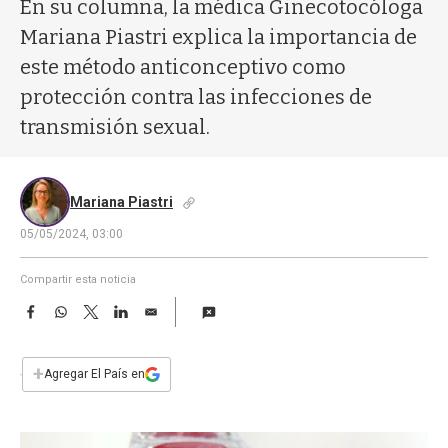
a
En su columna, la médica Ginecotocóloga
Mariana Piastri explica la importancia de
este método anticonceptivo como
protección contra las infecciones de
transmisión sexual.
Mariana Piastri
05/05/2024, 03:00
Compartir esta noticia
F
W
T
L
E
a
h
w
i
m
c
a
i
n
a
e
t
t
k
i
+
Agregar El País en
b
s
t
e
l
o
A
e
d
o
p
r
I
k
p
n