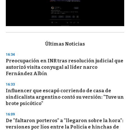
0
s
e
c
Últimas Noticias
o
n
16:34
d
Preocupación en INR tras resolución judicial que
s
o
autorizó visita conyugal al líder narco
f
Fernández Albín
3
3
s
16:33
e
Influencer que escapó corriendo de casa de
c
sindicalista argentino contó su versión: "Tuve un
o
n
brote psicótico"
d
s
16:09
De "faltaron porteros" a "llegaron sobre la hora":
versiones por líos entre la Policía e hinchas de