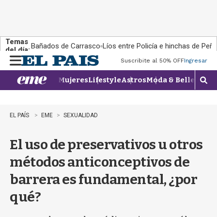
Temas
Bañados de Carrasco
Líos entre Policía e hinchas de Peña
del día:
Suscribite al 50% OFF
Ingresar
M
e
Mujeres
Lifestyle
Astros
Moda & Belleza
Con
n
M
u
o
s
t
EL PAÍS
EME
SEXUALIDAD
r
a
El uso de preservativos u otros
r
b
métodos anticonceptivos de
�
s
barrera es fundamental, ¿por
q
u
qué?
e
d