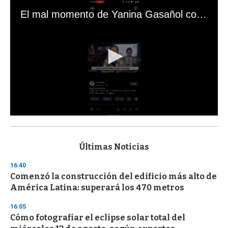
El mal momento de Yanina Gasañol con un hincha argentino en "Subrayado"
0
s
e
c
Últimas Noticias
o
n
16:40
d
Comenzó la construcción del edificio más alto de
s
o
América Latina: superará los 470 metros
f
3
16:05
3
s
Cómo fotografiar el eclipse solar total del
e