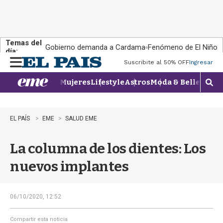
Temas del
Gobierno demanda a Cardama
Fenómeno de El Niño
día:
Suscribite al 50% OFF
Ingresar
M
e
Mujeres
Lifestyle
Astros
Moda & Belleza
Con
n
M
u
o
s
t
EL PAÍS
EME
SALUD EME
r
a
La columna de los dientes: Los
r
b
nuevos implantes
�
s
q
u
06/10/2020, 12:52
e
d
Compartir esta noticia