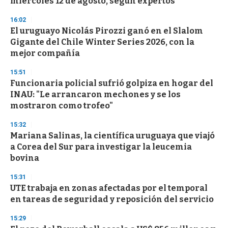
miércoles 12 de agosto, según expertos
c
o
16:02
n
d
El uruguayo Nicolás Pirozzi ganó en el Slalom
s
Gigante del Chile Winter Series 2026, con la
mejor compañía
15:51
Funcionaria policial sufrió golpiza en hogar del
INAU: "Le arrancaron mechones y se los
mostraron como trofeo"
15:32
Mariana Salinas, la científica uruguaya que viajó
a Corea del Sur para investigar la leucemia
bovina
15:31
UTE trabaja en zonas afectadas por el temporal
en tareas de seguridad y reposición del servicio
15:29