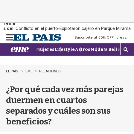
Tema
s del
Conflicto en el puerto
Explotaron cajero en Parque Miramar
día:
Suscribite al 50% OFF
Ingresar
M
e
Mujeres
Lifestyle
Astros
Moda & Belleza
Con
n
M
u
o
s
t
EL PAÍS
EME
RELACIONES
r
a
¿Por qué cada vez más parejas
r
b
duermen en cuartos
�
s
separados y cuáles son sus
q
u
beneficios?
e
d