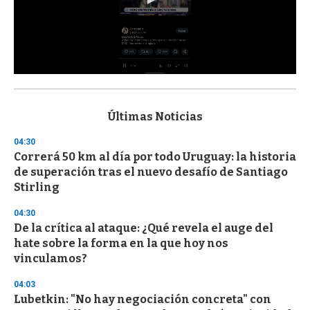
0
s
e
c
Últimas Noticias
o
n
04:30
d
Correrá 50 km al día por todo Uruguay: la historia
s
o
de superación tras el nuevo desafío de Santiago
f
Stirling
3
3
s
04:30
e
De la crítica al ataque: ¿Qué revela el auge del
c
hate sobre la forma en la que hoy nos
o
n
vinculamos?
d
s
04:03
Lubetkin: "No hay negociación concreta" con