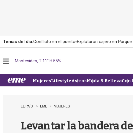
Temas del día:
Conflicto en el puerto
Explotaron cajero en Parque
Montevideo, T 11° H 55%
M
e
n
u
Mujeres
Lifestyle
Astros
Moda & Belleza
Con 
EL PAÍS
EME
MUJERES
Levantar la bandera de 