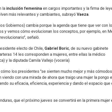
n la
inclusión femenina
en cargos importantes y la firma de ley
uelven más relevantes y cambiantes, subrayó
Vaeza
.
 los Gobiernos) cambia porque la agenda que tiene que ver con l
rios y vemos cómo evolucionan los conceptos, por ejemplo, en M
revolucionario", señaló.
residente electo de Chile,
Gabriel Boric
, de su nuevo gabinete
arteras 14 les corresponden a mujeres, entre ellas la médico
a) y la diputada Camila Vallejo (vocería).
de cómo los presidentes "se sienten mucho mejor y más cómodos
n viendo con una mirada de ahora que traigo una mujer la pongo 
endo su eficacia, eficiencia, experiencia y dando el espacio que
duras, que el próximo jueves se convertirá en la primera mujer 