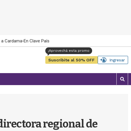
 a Cardama
En Clave País
Suscribite al 50% OFF
Ingresar
M
o
s
t
r
a
r
directora regional de
b
�