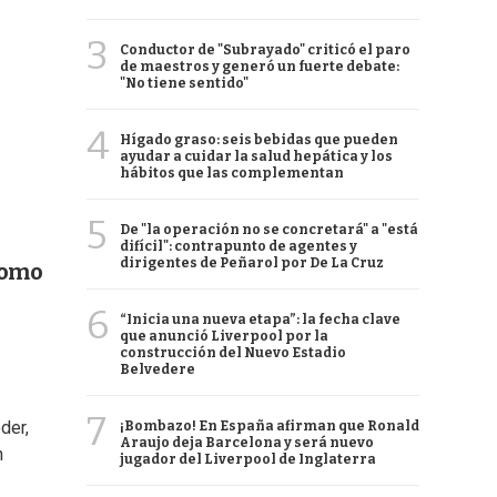
3
Conductor de "Subrayado" criticó el paro
de maestros y generó un fuerte debate:
"No tiene sentido"
4
Hígado graso: seis bebidas que pueden
ayudar a cuidar la salud hepática y los
hábitos que las complementan
5
De "la operación no se concretará" a "está
difícil": contrapunto de agentes y
dirigentes de Peñarol por De La Cruz
como
6
“Inicia una nueva etapa”: la fecha clave
que anunció Liverpool por la
construcción del Nuevo Estadio
Belvedere
7
der,
¡Bombazo! En España afirman que Ronald
Araujo deja Barcelona y será nuevo
n
jugador del Liverpool de Inglaterra