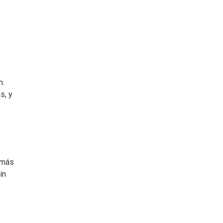
n.
s, y
 más
in