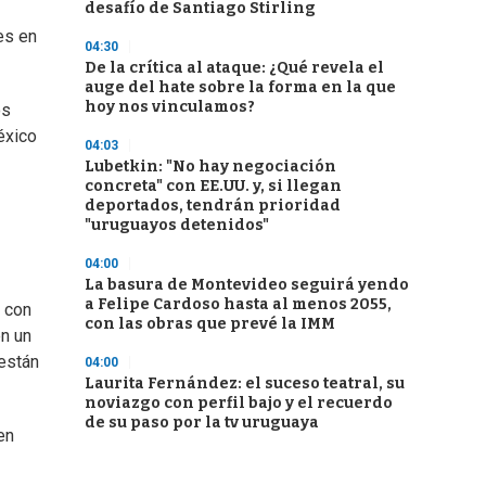
desafío de Santiago Stirling
es en
04:30
De la crítica al ataque: ¿Qué revela el
auge del hate sobre la forma en la que
hoy nos vinculamos?
os
éxico
04:03
Lubetkin: "No hay negociación
concreta" con EE.UU. y, si llegan
deportados, tendrán prioridad
"uruguayos detenidos"
04:00
La basura de Montevideo seguirá yendo
a Felipe Cardoso hasta al menos 2055,
 con
con las obras que prevé la IMM
en un
 están
04:00
Laurita Fernández: el suceso teatral, su
noviazgo con perfil bajo y el recuerdo
de su paso por la tv uruguaya
en