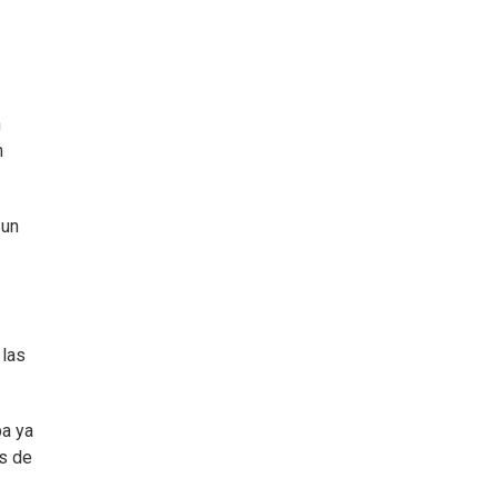
n
n
 un
 las
pa ya
es de