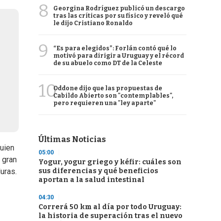
8
Georgina Rodríguez publicó un descargo
tras las críticas por su físico y reveló qué
le dijo Cristiano Ronaldo
9
“Es para elegidos”: Forlán contó qué lo
motivó para dirigir a Uruguay y el récord
de su abuelo como DT de la Celeste
10
Oddone dijo que las propuestas de
Cabildo Abierto son "contemplables",
pero requieren una "ley aparte"
Últimas Noticias
quien
05:00
 gran
Yogur, yogur griego y kéfir: cuáles son
sus diferencias y qué beneficios
uras.
aportan a la salud intestinal
04:30
Correrá 50 km al día por todo Uruguay:
la historia de superación tras el nuevo