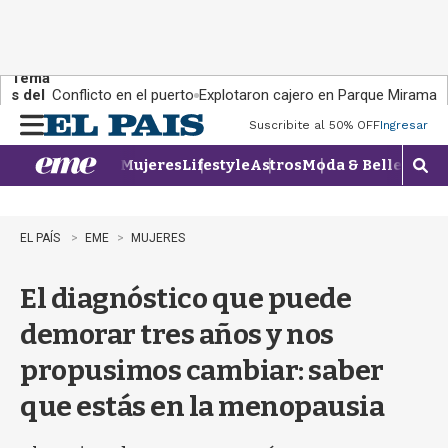
Tema
s del
Conflicto en el puerto
Explotaron cajero en Parque Miramar
día:
Suscribite al 50% OFF
Ingresar
M
e
Mujeres
Lifestyle
Astros
Moda & Belleza
Con
n
M
u
o
s
t
EL PAÍS
EME
MUJERES
r
a
El diagnóstico que puede
r
b
demorar tres años y nos
�
s
propusimos cambiar: saber
q
u
que estás en la menopausia
e
d