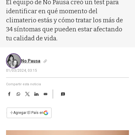
a
El equipo de No Pausa creó un test para
identificar en qué momento del
climaterio estás y cómo tratar los más de
34 síntomas que pueden estar afectando
tu calidad de vida.
No Pausa
01/03/2024, 03:15
Compartir esta noticia
F
W
T
L
E
a
h
w
i
m
c
a
i
n
a
e
t
t
k
i
+
Agregar El País en
b
s
t
e
l
o
A
e
d
o
p
r
I
k
p
n