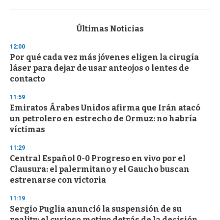
0
s
e
c
Últimas Noticias
o
n
12:00
d
Por qué cada vez más jóvenes eligen la cirugía
s
o
láser para dejar de usar anteojos o lentes de
f
contacto
3
3
s
11:59
e
Emiratos Árabes Unidos afirma que Irán atacó
c
un petrolero en estrecho de Ormuz: no habría
o
n
víctimas
d
s
11:29
Central Español 0-0 Progreso en vivo por el
Clausura: el palermitano y el Gaucho buscan
estrenarse con victoria
11:19
Sergio Puglia anunció la suspensión de su
reality: el curioso motivo detrás de la decisión