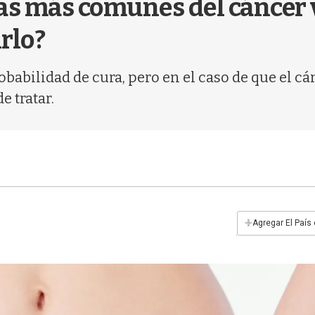
as más comunes del cáncer 
rlo?
babilidad de cura, pero en el caso de que el c
e tratar.
+
Agregar El País