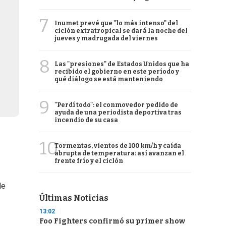
7
Inumet prevé que "lo más intenso" del
ciclón extratropical se dará la noche del
jueves y madrugada del viernes
8
Las "presiones" de Estados Unidos que ha
recibido el gobierno en este período y
qué diálogo se está manteniendo
9
"Perdí todo": el conmovedor pedido de
ayuda de una periodista deportiva tras
incendio de su casa
10
Tormentas, vientos de 100 km/h y caída
abrupta de temperatura: así avanzan el
frente frío y el ciclón
le
Últimas Noticias
13:02
Foo Fighters confirmó su primer show