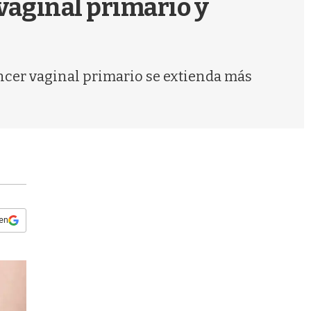
vaginal primario y
s
q
u
e
d
áncer vaginal primario se extienda más
a
 en