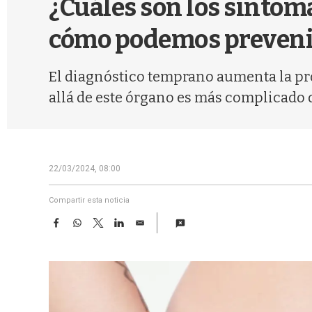
¿Cuáles son los síntom
cómo podemos preveni
El diagnóstico temprano aumenta la pro
allá de este órgano es más complicado d
22/03/2024, 08:00
Compartir esta noticia
F
W
T
L
E
a
h
w
i
m
c
a
i
n
a
e
t
t
k
i
b
s
t
e
l
o
A
e
d
o
p
r
I