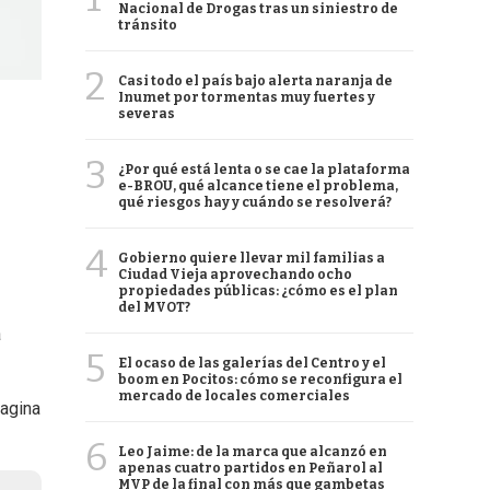
Nacional de Drogas tras un siniestro de
tránsito
2
Casi todo el país bajo alerta naranja de
Inumet por tormentas muy fuertes y
severas
3
¿Por qué está lenta o se cae la plataforma
e-BROU, qué alcance tiene el problema,
qué riesgos hay y cuándo se resolverá?
4
Gobierno quiere llevar mil familias a
Ciudad Vieja aprovechando ocho
propiedades públicas: ¿cómo es el plan
del MVOT?
a
5
El ocaso de las galerías del Centro y el
boom en Pocitos: cómo se reconfigura el
mercado de locales comerciales
vagina
6
Leo Jaime: de la marca que alcanzó en
apenas cuatro partidos en Peñarol al
MVP de la final con más que gambetas