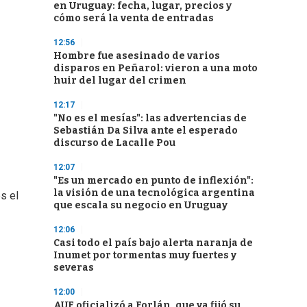
en Uruguay: fecha, lugar, precios y
cómo será la venta de entradas
12:56
Hombre fue asesinado de varios
disparos en Peñarol: vieron a una moto
huir del lugar del crimen
12:17
"No es el mesías": las advertencias de
Sebastián Da Silva ante el esperado
discurso de Lacalle Pou
12:07
"Es un mercado en punto de inflexión":
la visión de una tecnológica argentina
s el
que escala su negocio en Uruguay
12:06
Casi todo el país bajo alerta naranja de
Inumet por tormentas muy fuertes y
severas
12:00
AUF oficializó a Forlán, que ya fijó su