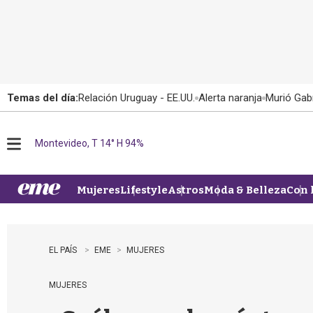
Temas del día:
Relación Uruguay - EE.UU.
Alerta naranja
Murió Gabr
Montevideo, T 14° H 94%
M
e
n
u
Mujeres
Lifestyle
Astros
Moda & Belleza
Con 
EL PAÍS
EME
MUJERES
MUJERES