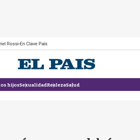
iel Rossi
En Clave País
los hijos
Sexualidad
Realeza
Salud